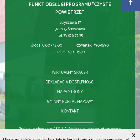
PUNKT OBSŁUGI PROGRAMU "CZYSTE
POWIETRZE"
Stryszawa 17
32-205 Stryszawa
tel. 33 876 77 35
środa: 8:00 - 12:00 czwartek: 7:30-15:30
piątek: 7:30 - 15:30
WIRTUALNY SPACER
DEKLARACJA DOSTĘPNOŚCI
MAPA STRONY
GMINNY PORTAL MAPOWY
KONTAKT
ESC S.A.
Aplikacje i strony internetowe
Projekt i wykonanie:
X