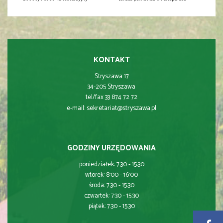
KONTAKT
Stryszawa 17
34-205 Stryszawa
tel/fax 33 874 72 72
sekretariat@stryszawa.pl
e-mail:
GODZINY URZĘDOWANIA
poniedziałek: 7:30 - 15:30
wtorek: 8:00 - 16:00
środa: 7:30 - 15:30
czwartek: 7:30 - 15:30
piątek: 7:30 - 15:30