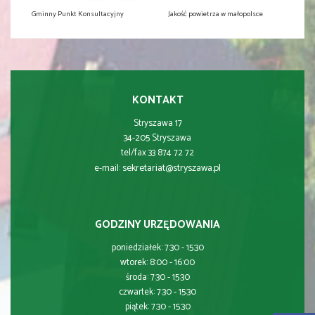
Gminny Punkt Konsultacyjny
Jakość powietrza w małopolsce
KONTAKT
Stryszawa 17
34-205 Stryszawa
tel/fax 33 874 72 72
sekretariat@stryszawa.pl
e-mail:
GODZINY URZĘDOWANIA
poniedziałek: 7:30 - 15:30
wtorek: 8:00 - 16:00
środa: 7:30 - 15:30
czwartek: 7:30 - 15:30
piątek: 7:30 - 15:30