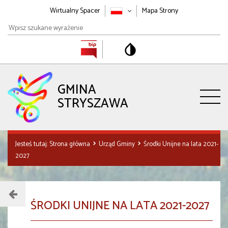
Wirtualny Spacer
Mapa Strony
Wpisz
szukane
wyrażenie
GMINA
STRYSZAWA
Jesteś tutaj:
Strona główna
Urząd Gminy
Środki Unijne na lata 2021-
2027
Menu
ŚRODKI UNIJNE NA LATA 2021-2027
działu