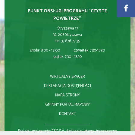
PUNKT OBSŁUGI PROGRAMU "CZYSTE
POWIETRZE"
Stryszawa 17
32-205 Stryszawa
tel. 33 876 77 35
środa: 8:00 - 12:00 czwartek: 7:30-15:30
piątek: 7:30 - 15:30
WIRTUALNY SPACER
DEKLARACJA DOSTĘPNOŚCI
MAPA STRONY
GMINNY PORTAL MAPOWY
KONTAKT
ESC S.A.
Aplikacje i strony internetowe
Projekt i wykonanie: