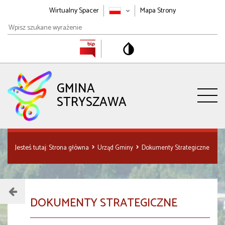
Wirtualny Spacer
Mapa Strony
Wpisz
szukane
wyrażenie
GMINA
STRYSZAWA
Jesteś tutaj:
Strona główna
Urząd Gminy
Dokumenty Strategiczne
Menu
DOKUMENTY STRATEGICZNE
działu