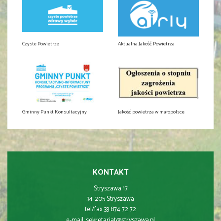
Czyste Powietrze
Aktualna Jakość Powietrza
Gminny Punkt Konsultacyjny
Jakość powietrza w małopolsce
KONTAKT
Stryszawa 17
34-205 Stryszawa
tel/fax 33 874 72 72
sekretariat@stryszawa.pl
e-mail: