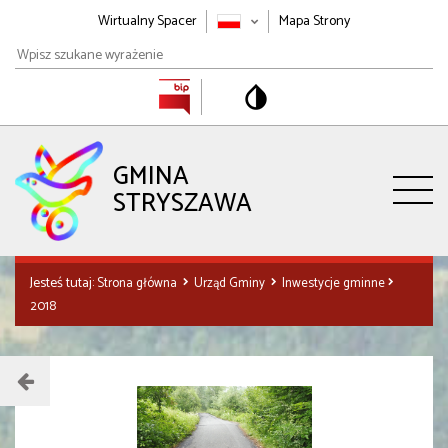
Wirtualny Spacer
Mapa Strony
Wpisz
szukane
wyrażenie
GMINA
STRYSZAWA
Jesteś tutaj:
Strona główna
Urząd Gminy
Inwestycje gminne
2018
Menu
działu