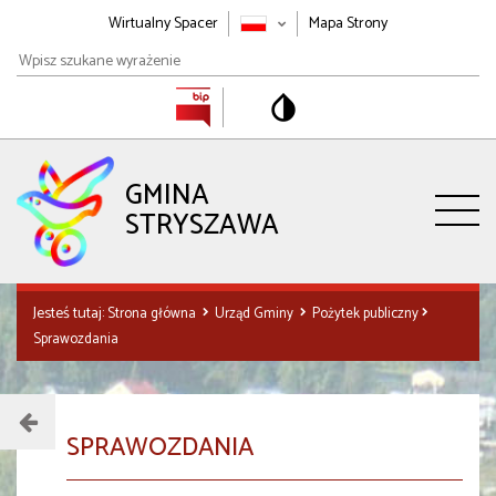
Wirtualny Spacer
Mapa Strony
Wpisz
szukane
wyrażenie
GMINA
STRYSZAWA
Jesteś tutaj:
Strona główna
Urząd Gminy
Pożytek publiczny
Sprawozdania
Menu
SPRAWOZDANIA
działu