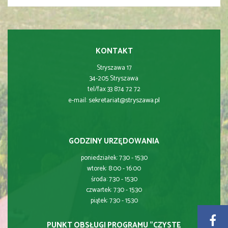
KONTAKT
Stryszawa 17
34-205 Stryszawa
tel/fax 33 874 72 72
sekretariat@stryszawa.pl
e-mail:
GODZINY URZĘDOWANIA
poniedziałek: 7:30 - 15:30
wtorek: 8:00 - 16:00
środa: 7:30 - 15:30
czwartek: 7:30 - 15:30
piątek: 7:30 - 15:30
PUNKT OBSŁUGI PROGRAMU "CZYSTE