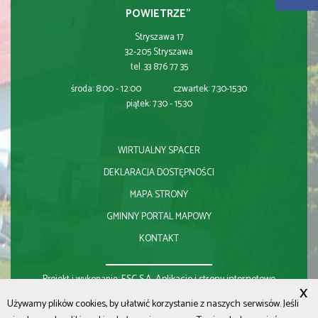
POWIETRZE"
Stryszawa 17
32-205 Stryszawa
tel. 33 876 77 35
środa: 8:00 - 12:00 czwartek: 7:30-15:30
piątek: 7:30 - 15:30
WIRTUALNY SPACER
DEKLARACJA DOSTĘPNOŚCI
MAPA STRONY
GMINNY PORTAL MAPOWY
KONTAKT
ESC S.A.
Aplikacje i strony internetowe
Projekt i wykonanie:
X
Używamy plików cookies, by ułatwić korzystanie z naszych serwisów. Jeśli