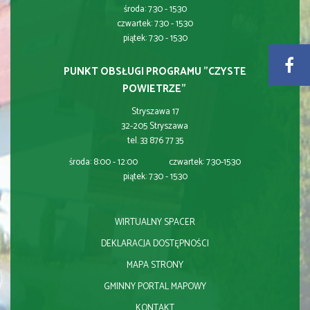
środa: 7:30 - 15:30
czwartek: 7:30 - 15:30
piątek: 7:30 - 15:30
PUNKT OBSŁUGI PROGRAMU "CZYSTE
POWIETRZE"
Stryszawa 17
32-205 Stryszawa
tel. 33 876 77 35
środa: 8:00 - 12:00 czwartek: 7:30-15:30
piątek: 7:30 - 15:30
WIRTUALNY SPACER
DEKLARACJA DOSTĘPNOŚCI
MAPA STRONY
GMINNY PORTAL MAPOWY
KONTAKT