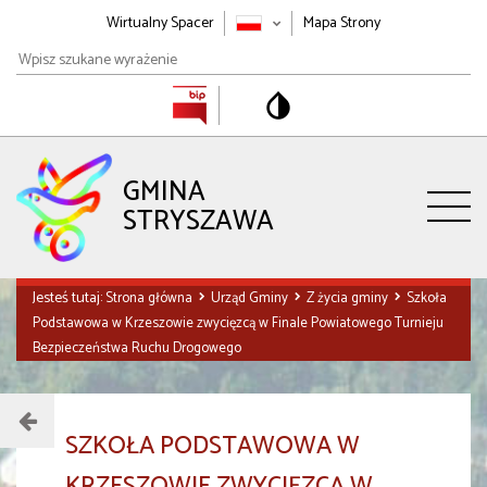
Wirtualny Spacer
Mapa Strony
Wpisz
szukane
wyrażenie
GMINA
STRYSZAWA
Jesteś tutaj:
Strona główna
Urząd Gminy
Z życia gminy
Szkoła
Podstawowa w Krzeszowie zwycięzcą w Finale Powiatowego Turnieju
Bezpieczeństwa Ruchu Drogowego
Menu
SZKOŁA PODSTAWOWA W
działu
KRZESZOWIE ZWYCIĘZCĄ W