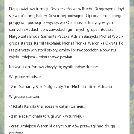
Etap powiatowy turnieju Bezpieczeństwa w Ruchu Drogowym odbył
się w gościnnej Palczy. Gościnnej podwójnie. Oprócz serdecznego
przyjęcia – podwójne zwycięstwo. Obie nasze drużyny, w tych
samych składach co w zawodach gminnych: grupa młodsza
Małgorzata Broda, Samanta Paczka, Adrian Barzycki, Michał Wójcik
grupa starsza: Kamil Mikołajek, Michał Płonka, Weronika Okruta. Po
raz pierwszy w historii szkoły, gminy i prawdopodobnie powiatu
zajęły I miejsca – mistrzostwo powiatu.
Na wynik drużynowy złożyły się wyniki indywidualne:
W grupie młodszej:
- 2 m. Samanty, 5 m. Małgorzaty, 7 m. Michała i 16 m. Adriana
W grupie starszej:
- 1 lokata Kamila (najlepsza w całym turnieju),
- 2 miejsce Michała (drugi wynik w turnieju)
- oraz 8 miejsce Weroniki dały 11 punktów przewagi nad drugą
drużyną.