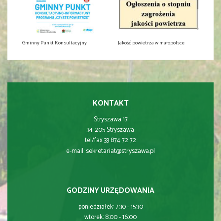
Gminny Punkt Konsultacyjny
Jakość powietrza w małopolsce
KONTAKT
Stryszawa 17
34-205 Stryszawa
tel/fax 33 874 72 72
sekretariat@stryszawa.pl
e-mail:
GODZINY URZĘDOWANIA
poniedziałek: 7:30 - 15:30
wtorek: 8:00 - 16:00