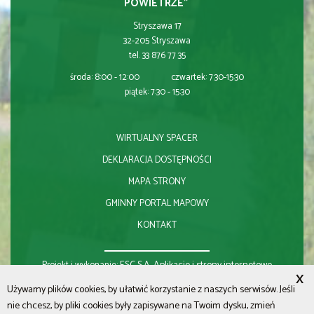
POWIETRZE"
Stryszawa 17
32-205 Stryszawa
tel. 33 876 77 35
środa: 8:00 - 12:00 czwartek: 7:30-15:30
piątek: 7:30 - 15:30
WIRTUALNY SPACER
DEKLARACJA DOSTĘPNOŚCI
MAPA STRONY
GMINNY PORTAL MAPOWY
KONTAKT
ESC S.A.
Aplikacje i strony internetowe
Projekt i wykonanie:
X
Używamy plików cookies, by ułatwić korzystanie z naszych serwisów. Jeśli
nie chcesz, by pliki cookies były zapisywane na Twoim dysku, zmień