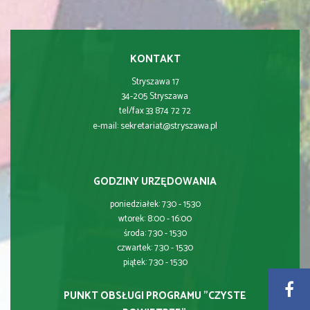
KONTAKT
Stryszawa 17
34-205 Stryszawa
tel/fax 33 874 72 72
sekretariat@stryszawa.pl
e-mail:
GODZINY URZĘDOWANIA
poniedziałek: 7:30 - 15:30
wtorek: 8:00 - 16:00
środa: 7:30 - 15:30
czwartek: 7:30 - 15:30
piątek: 7:30 - 15:30
PUNKT OBSŁUGI PROGRAMU "CZYSTE