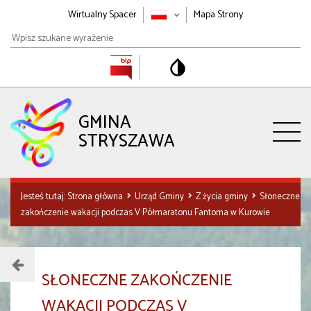
Wirtualny Spacer
Mapa Strony
Wpisz
szukane
wyrażenie
GMINA
STRYSZAWA
Jesteś tutaj:
Strona główna
Urząd Gminy
Z życia gminy
Słoneczne
zakończenie wakacji podczas V Półmaratonu Fantoma w Kurowie
Menu
SŁONECZNE ZAKOŃCZENIE
działu
WAKACJI PODCZAS V