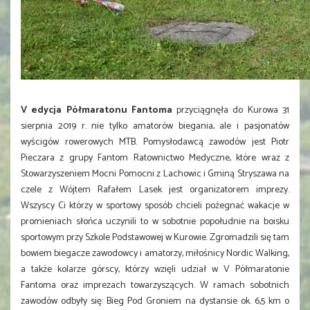
V edycja Półmaratonu Fantoma
przyciągnęła do Kurowa
31
sierpnia 2019 r. nie tylko amatorów biegania, ale i pasjonatów
wyścigów rowerowych MTB.
Pomysłodawcą zawodów jest Piotr
Pieczara z grupy Fantom Ratownictwo Medyczne,
które wraz z
Stowarzyszenie
m Mocni Pomocni z
Lachowic i Gminą Stryszawa na
czele z Wójtem Rafałem Lasek jest organizatorem imprezy.
Wszyscy Ci którzy w sportowy sposób chcieli pożegnać wakacje w
promieniach słońca uczynili to w sobotnie popołudnie na boisku
sportowym przy Szkole Podstawowej w Kurowie. Zgromadzili się tam
bowiem biegacze zawodowcy i amatorzy, miłośnicy
Nordic Walking,
a także kolarze górscy, którzy wzięli udział w V Półmaratonie
Fantoma oraz imprezach towarzyszących.
W
ramach sobotnich
zawodów odbyły się: Bieg Pod Groniem na dystansie
ok. 6,5 km o