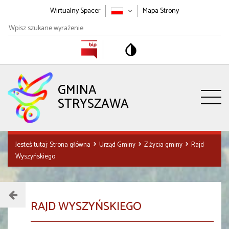
Wirtualny Spacer
Mapa Strony
Wpisz
szukane
wyrażenie
GMINA
STRYSZAWA
Jesteś tutaj:
Strona główna
Urząd Gminy
Z życia gminy
Rajd
Wyszyńskiego
Menu
RAJD WYSZYŃSKIEGO
działu