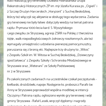
Nad realizacją gry terenowej czuwała Podhalańska Grupa
Rekonstrukcji Historycznych ZP im. mjr Józefa Kurasia ps. „Ogień” i
2 Szczep Drużyn Harcerskich „Horyzont” z Suchej Beskidzkiej,
którzy też włączyli się aktywnie w obsługę tego wydarzenia. Zadania
gry terenowej nie były łatwe: dotyczyły wiedzy na temat patrona
rajdu- Prymasa 1000-lecia kard. S. Wyszyńskiego
i jego związku ze Stryszawą, agresji ZSRR na Polskę z 17września
1939r., walk niepodległościowych żołnierzy niezłomnych, ale też
wymagały umiejętności udzielania pierwszej pomocy,musztry,
poruszania się z bronią etc. Najlepsze trzy drużyny to: „Witos”
z Zespołu Szkół im. W. Witosa w Suchej Beskidzkiej, „Dziewczyny
spod Jałowca” z Zespołu Szkoły i Schroniska Młodzieżowego w
Stryszawie oraz „Weterani” ze Szkoły Podstawowej
nr 2 w Stryszawie.
Po zakończonych zadaniach na uczestników czekał poczęstunek -
kiełbaski, drożdżówki, napoje. Następnie ks. proboszcz Parafii św.
Anny w Stryszawie poprowadził wspólna modlitwę w intencji
Ojczyzny i Patrona rajdu, ogłoszono wyniki gry terenowej i wójt
gminy Stryszawa - Rafał Lasek, wręczył dyplomy i nagrody