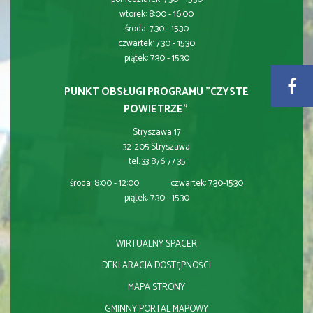
wtorek: 8:00 - 16:00
środa: 7:30 - 15:30
czwartek: 7:30 - 15:30
piątek: 7:30 - 15:30
PUNKT OBSŁUGI PROGRAMU "CZYSTE
POWIETRZE"
Stryszawa 17
32-205 Stryszawa
tel. 33 876 77 35
środa: 8:00 - 12:00 czwartek: 7:30-15:30
piątek: 7:30 - 15:30
WIRTUALNY SPACER
DEKLARACJA DOSTĘPNOŚCI
MAPA STRONY
GMINNY PORTAL MAPOWY