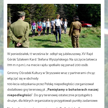
W poniedziałek, 17 września br. odbył się jubileuszowy, XV Rajd
Górski Szlakiem Kard. Stefana Wyszyńskiego. Na szczycie Jałowca
(1111 m n.p.m.), na mecie rajdu spotkało się ponad 200 osób.
Gminny Ośrodek Kultury w Stryszawie wraz z partnerami chcąc
włączyć się w obchody
100-lecia odzyskania przez Polskę niepodległości zorganizował
dodatkowo grę terenową pt. „
Pamiętamy o bohaterach naszej
niepodległości
”. Do gry terenowej ostatecznie przystąpiło 5
drużyn, dla których organizatorzy przygotowali punkty zadaniowe.