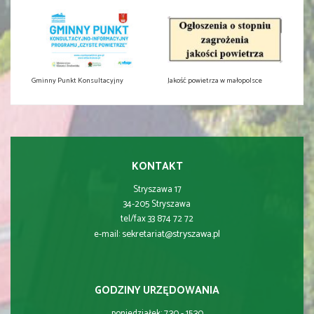
Gminny Punkt Konsultacyjny
Jakość powietrza w małopolsce
KONTAKT
Stryszawa 17
34-205 Stryszawa
tel/fax 33 874 72 72
sekretariat@stryszawa.pl
e-mail:
GODZINY URZĘDOWANIA
poniedziałek: 7:30 - 15:30