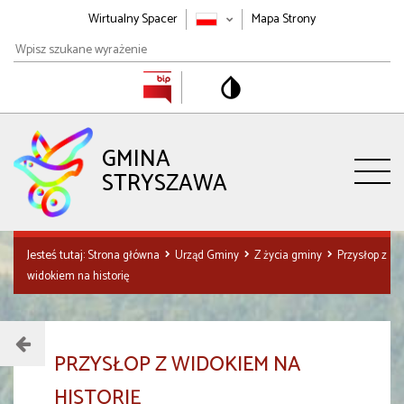
Wirtualny Spacer
Mapa Strony
Wpisz
szukane
wyrażenie
GMINA
STRYSZAWA
Jesteś tutaj:
Strona główna
Urząd Gminy
Z życia gminy
Przysłop z
widokiem na historię
Menu
PRZYSŁOP Z WIDOKIEM NA
działu
HISTORIĘ