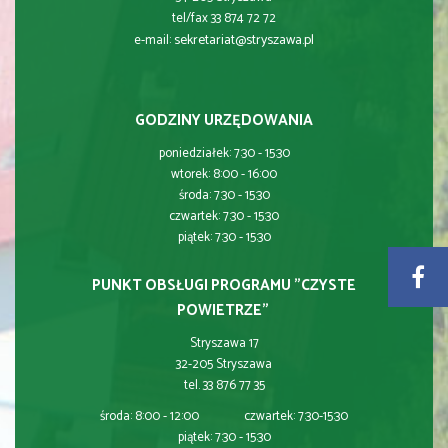
tel/fax 33 874 72 72
sekretariat@stryszawa.pl
e-mail:
GODZINY URZĘDOWANIA
poniedziałek: 7:30 - 15:30
wtorek: 8:00 - 16:00
środa: 7:30 - 15:30
czwartek: 7:30 - 15:30
piątek: 7:30 - 15:30
PUNKT OBSŁUGI PROGRAMU "CZYSTE
POWIETRZE"
Stryszawa 17
32-205 Stryszawa
tel. 33 876 77 35
środa: 8:00 - 12:00 czwartek: 7:30-15:30
piątek: 7:30 - 15:30