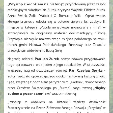
„Przysłop z widokiem na historię”
,
przygotowaną przez zespół
redakcyjny w składzie
:
Jan Żurek, Krystyna Wajdzik, Elżbieta Żurek,
Anna Świtek, Zofia Drabek i O. Romuald Wilk
.
Opracowanie,
którego promocja odbyła się w połowie sierpnia br., zdobyło III
miejsce w kategorii „Popularnonaukowe, monografie i inne”, w
szczególności za oryginalny materiał dokumentujący historię
Przysłopia, niezwykle malowniczego miejsca położonego na styku
trzech gmin: Makowa Podhalańskiego, Stryszawy oraz Zawoi, z
przepięknym widokiem na Babią Górę.
Nagrodę odebrał
Pan Jan Żurek
, pomysłodawca przygotowania
tego opracowania oraz jeden z jego redaktorów. W uroczystości
wręczenia nagród uczestniczył również
Pan Czesław Spyrka -
autor rozdziału opowiadającego udokumentowaną historię z roku
1944, związaną z oddziałem partyzanckim „Garbnik”, dowodzonego
przez Czesława Świąteckiego -ps. „Surma”, zatytułowaną
„Między
cudem a przeznaczeniem”
wraz z małżonką.
„Przysłop z widokiem na historię” wieńczy działalność
Stowarzyszenie na Rzecz Zrównoważonego Rozwoju „Przysłop” w