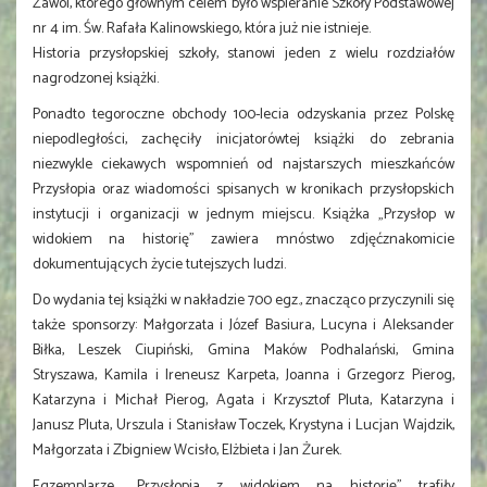
Zawoi, którego głównym celem było wspieranie Szkoły Podstawowej
nr 4 im. Św. Rafała Kalinowskiego, która już nie istnieje.
Historia przysłopskiej szkoły, stanowi jeden z wielu rozdziałów
nagrodzonej książki.
Ponadto tegoroczne obchody 100-lecia odzyskania przez Polskę
niepodległości, zachęciły inicjatorówtej książki do zebrania
niezwykle ciekawych wspomnień od najstarszych mieszkańców
Przysłopia oraz wiadomości spisanych w kronikach przysłopskich
instytucji i organizacji w jednym miejscu. Książka „Przysłop w
widokiem na historię” zawiera mnóstwo zdjęćznakomicie
dokumentujących życie tutejszych ludzi.
Do wydania tej książki w nakładzie 700 egz., znacząco przyczynili się
także sponsorzy: Małgorzata i Józef Basiura, Lucyna i Aleksander
Biłka, Leszek Ciupiński, Gmina Maków Podhalański, Gmina
Stryszawa, Kamila i Ireneusz Karpeta, Joanna i Grzegorz Pierog,
Katarzyna i Michał Pierog, Agata i Krzysztof Pluta, Katarzyna i
Janusz Pluta, Urszula i Stanisław Toczek, Krystyna i Lucjan Wajdzik,
Małgorzata i Zbigniew Wcisło, Elżbieta i Jan Żurek.
Egzemplarze „Przysłopia z widokiem na historię” trafiły