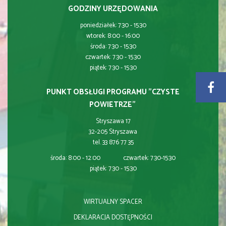
GODZINY URZĘDOWANIA
poniedziałek: 7:30 - 15:30
wtorek: 8:00 - 16:00
środa: 7:30 - 15:30
czwartek: 7:30 - 15:30
piątek: 7:30 - 15:30
PUNKT OBSŁUGI PROGRAMU "CZYSTE
POWIETRZE"
Stryszawa 17
32-205 Stryszawa
tel. 33 876 77 35
środa: 8:00 - 12:00 czwartek: 7:30-15:30
piątek: 7:30 - 15:30
WIRTUALNY SPACER
DEKLARACJA DOSTĘPNOŚCI