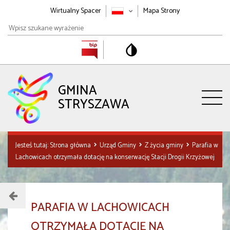
Wirtualny Spacer
Mapa Strony
Wpisz
szukane
wyrażenie
GMINA
STRYSZAWA
Jesteś tutaj:
Strona główna
Urząd Gminy
Z życia gminy
Parafia w
Lachowicach otrzymała dotację na konserwację Stacji Drogii Krzyżowej
Menu
PARAFIA W LACHOWICACH
działu
OTRZYMAŁA DOTACJĘ NA