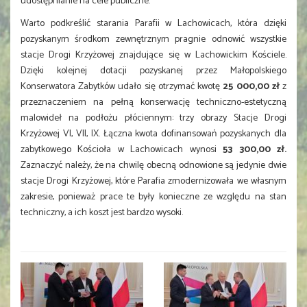
udostępnianie na cele publiczne.
Warto podkreślić starania Parafii w Lachowicach, która dzięki
pozyskanym środkom zewnętrznym pragnie odnowić wszystkie
stacje Drogi Krzyżowej znajdujące się w Lachowickim Kościele.
Dzięki kolejnej dotacji pozyskanej przez Małopolskiego
Konserwatora Zabytków udało się otrzymać kwotę
25 000,00 zł
z
przeznaczeniem na pełną konserwację techniczno-estetyczną
malowideł na podłożu płóciennym: trzy obrazy Stacje Drogi
Krzyżowej VI, VII, IX. Łączna kwota dofinansowań pozyskanych dla
zabytkowego Kościoła w Lachowicach wynosi
53 300,00 zł.
Zaznaczyć należy, że na chwilę obecną odnowione są jedynie dwie
stacje Drogi Krzyżowej, które Parafia zmodernizowała we własnym
zakresie, ponieważ prace te były konieczne ze względu na stan
techniczny, a ich koszt jest bardzo wysoki.