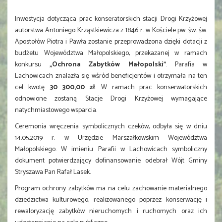
Inwestycja dotycząca prac konseratorskich stacji Drogi Krzyżowej
autorstwa Antoniego Krząstkiewicza z 1846 r. w Kościele pw. św. św.
Apostołów Piotra i Pawła zostanie przeprowadzona dzięki dotacji z
budżetu Województwa Małopolskiego, przekazanej w ramach
konkursu
„Ochrona Zabytków Małopolski”
. Parafia w
Lachowicach znalazła się wśród beneficjentów i otrzymała na ten
cel kwotę
30 300,00 zł
. W ramach prac konserwatorskich
odnowione zostaną Stacje Drogi Krzyżowej wymagające
natychmiastowego wsparcia.
Ceremonia wręczenia symbolicznych czeków, odbyła się w dniu
14.05.2019 r. w Urzędzie Marszałkowskim Województwa
Małopolskiego. W imieniu Parafii w Lachowicach symboliczny
dokument potwierdzający dofinansowanie odebrał Wójt Gminy
Stryszawa Pan Rafał Lasek.
Program ochrony zabytków ma na celu zachowanie materialnego
dziedzictwa kulturowego, realizowanego poprzez konserwację i
rewaloryzację zabytków nieruchomych i ruchomych oraz ich