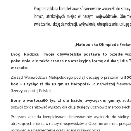
„Małopolska Olimpiada Frekw
Drogi Rodzicu! Twoja obywatelska postawa to przede ws
pokolenia, ale także szansa na atrakcyjną formę edukacji dla
w szkole.
Zarząd Województwa Małopolskiego podjął decyzję o przyznaniu
50
bon = 1 tysiąc zł
dla
10 gmin
z Małopolski
o najwyższej frekwenc
Rzeczypospolitej Polskiej.
Bony o wartości
50 tys. zł dla każdej zwycięskiej gminy
, zos
pozwoli zorganizować wyjazdy dla ok.
5 tysięcy
uczniów z małopolskich
Program zakłada kompleksowe sfinansowanie wycieczki do stolicy 
atrakcyjnych miejsc w naszym województwie. Obejmie on m.in.: przejaz
wyżywienie, ubezpieczenie oraz usługę przewodnicką.