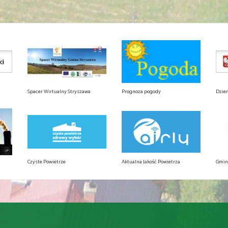
Spacer Wirtualny Stryszawa
Prognoza pogody
Dzie
Czyste Powietrze
Aktualna Jakość Powietrza
Gmin