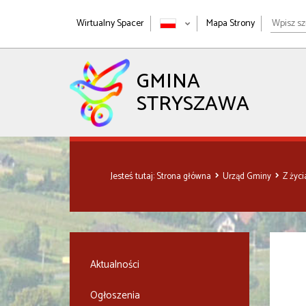
Wpisz
Wirtualny Spacer
Mapa Strony
szukan
wyrażen
GMINA
STRYSZAWA
Jesteś tutaj:
Strona główna
Urząd Gminy
Z życ
Aktualności
Ogłoszenia