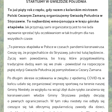
STARTUJMY W GWIEŹDZIE POŁUDNIA
To już piąty rok z rzędu, gdy razem z kolarskim mistrzem
Polski Cezarym Zamaną organizujemy Gwiazdę Południa w
Stryszawie. To najbardziej emocjonująca w kraju górska
etapówka
. Jak przyznają sami organizatorzy jest to nie lada
wyzwanie sprostać tylu oczekiwaniom w tak trudnym dla nas
wszystkich czasie.
„To pierwsza etapówka w Polsce w czasach pandemii koronawirusa.
Cieszę się, że przyjechaliście do Stryszawy, jutro też tutaj będziecie…
Życzę wam powodzenia, bo trasy, które przygotowaliśmy,
tradycyjnie dadzą wam się we znaki - powiedział na rozpoczęcie
piątej edycji Gwiazda Południa jej pomysłodawca Cezary Zamana.
Po długim okresie oczekiwania w związku z epidemią COVID-19, w
końcu udało się zorganizować imprezę sportową na terenie naszej
Gminy. Niestety ze względu na wciąż zbyt duże ryzyko zarażenia się
koronawirusem władze Gminy Stryszawa podjęły decyzję
o pewnych ograniczeniach. W tym roku niestety nie odbyły się
cieszące się tak olbrzymią popularnością zawody dla dzieci,