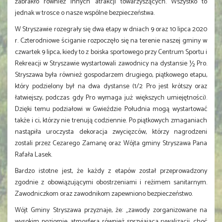
zabrakło również innych atrakcji towarzyszących. Wszystko to
jednak w trosce o nasze wspólne bezpieczeństwa.
W Stryszawie rozegrały się dwa etapy w dniach 9 oraz 10 lipca 2020
r. Czterodniowe ściganie rozpoczęło się na terenie naszej gminy w
czwartek 9 lipca, kiedy to z boiska sportowego przy Centrum Sportu i
Rekreacji w Stryszawie wystartowali zawodnicy na dystansie ½ Pro.
Stryszawa była również gospodarzem drugiego, piątkowego etapu,
który podzielony był na dwa dystanse (1/2 Pro jest krótszy oraz
łatwiejszy, podczas gdy Pro wymaga już większych umiejętności).
Dzięki temu podziałowi w Gwieździe Południa mogą wystartować
także i ci, którzy nie trenują codziennie. Po piątkowych zmaganiach
nastąpiła uroczysta dekoracja zwycięzców, którzy nagrodzeni
zostali przez Cezarego Zamanę oraz Wójta gminy Stryszawa Pana
Rafała Lasek.
Bardzo istotne jest, że każdy z etapów został przeprowadzony
zgodnie z obowiązującymi obostrzeniami i reżimem sanitarnym.
Zawodniczkom oraz zawodnikom zapewniono bezpieczeństwo.
Wójt Gminy Stryszawa przyznaje, że: „zawody zorganizowane na
wysokim poziomie, atmosfera również sprzyjająca rywalizacji, choć