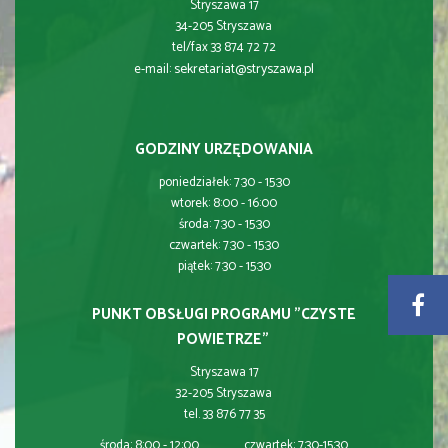
Stryszawa 17
34-205 Stryszawa
tel/fax 33 874 72 72
sekretariat@stryszawa.pl
e-mail:
GODZINY URZĘDOWANIA
poniedziałek: 7:30 - 15:30
wtorek: 8:00 - 16:00
środa: 7:30 - 15:30
czwartek: 7:30 - 15:30
piątek: 7:30 - 15:30
PUNKT OBSŁUGI PROGRAMU "CZYSTE
POWIETRZE"
Stryszawa 17
32-205 Stryszawa
tel. 33 876 77 35
środa: 8:00 - 12:00 czwartek: 7:30-15:30