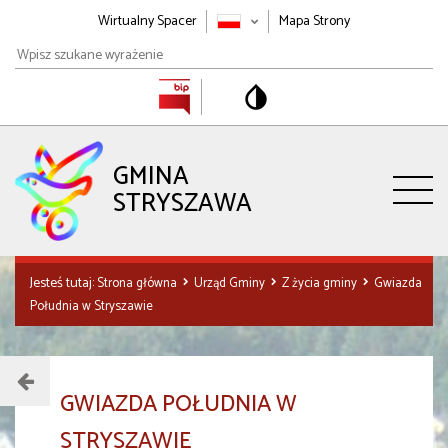
Wirtualny Spacer
Mapa Strony
Wpisz
szukane
wyrażenie
GMINA
STRYSZAWA
Jesteś tutaj:
Strona główna
Urząd Gminy
Z życia gminy
Gwiazda
Południa w Stryszawie
Menu
GWIAZDA POŁUDNIA W
działu
STRYSZAWIE