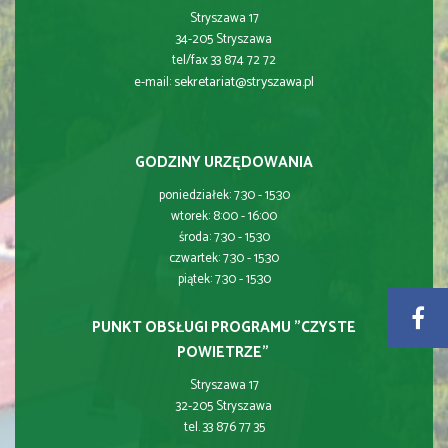
Stryszawa 17
34-205 Stryszawa
tel/fax 33 874 72 72
sekretariat@stryszawa.pl
e-mail:
GODZINY URZĘDOWANIA
poniedziałek: 7:30 - 15:30
wtorek: 8:00 - 16:00
środa: 7:30 - 15:30
czwartek: 7:30 - 15:30
piątek: 7:30 - 15:30
PUNKT OBSŁUGI PROGRAMU "CZYSTE
POWIETRZE"
Stryszawa 17
32-205 Stryszawa
tel. 33 876 77 35