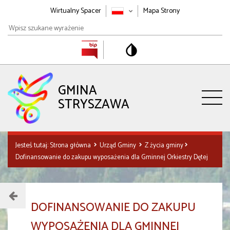
Wirtualny Spacer
Mapa Strony
Wpisz
szukane
wyrażenie
GMINA
STRYSZAWA
Jesteś tutaj:
Strona główna
Urząd Gminy
Z życia gminy
Dofinansowanie do zakupu wyposażenia dla Gminnej Orkiestry Dętej
Menu
DOFINANSOWANIE DO ZAKUPU
działu
WYPOSAŻENIA DLA GMINNEJ