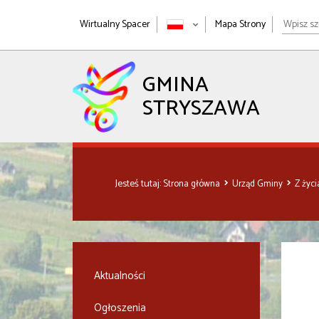
Wpisz
Wirtualny Spacer
Mapa Strony
szukan
wyrażen
GMINA
STRYSZAWA
Jesteś tutaj:
Strona główna
Urząd Gminy
Z życ
Aktualności
Ogłoszenia