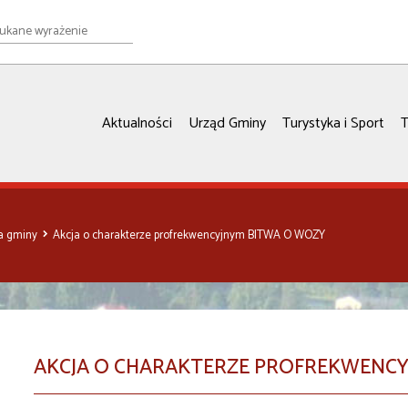
e
ie
Aktualności
Urząd Gminy
Turystyka i Sport
T
ia gminy
Akcja o charakterze profrekwencyjnym BITWA O WOZY
AKCJA O CHARAKTERZE PROFREKWENCY