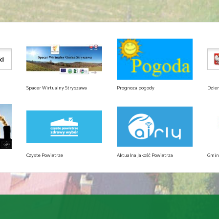
Spacer Wirtualny Stryszawa
Prognoza pogody
Dzie
Czyste Powietrze
Aktualna Jakość Powietrza
Gmin