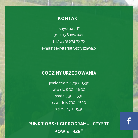
KONTAKT
Stryszawa 17
34-205 Stryszawa
tel/fax 33 874 72 72
sekretariat@stryszawa.pl
e-mail:
GODZINY URZĘDOWANIA
poniedziałek: 7:30 - 15:30
wtorek: 8:00 - 16:00
środa: 7:30 - 15:30
czwartek: 7:30 - 15:30
piątek: 7:30 - 15:30
PUNKT OBSŁUGI PROGRAMU "CZYSTE
POWIETRZE"