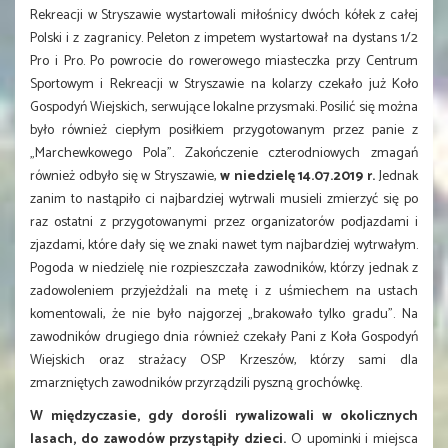
Rekreacji w Stryszawie wystartowali miłośnicy dwóch kółek z całej
Polski i z zagranicy. Peleton z impetem wystartował na dystans 1/2
Pro i Pro. Po powrocie do rowerowego miasteczka przy Centrum
Sportowym i Rekreacji w Stryszawie na kolarzy czekało już Koło
Gospodyń Wiejskich, serwujące lokalne przysmaki. Posilić się można
było również ciepłym posiłkiem przygotowanym przez panie z
„Marchewkowego Pola”. Zakończenie czterodniowych zmagań
również odbyło się w Stryszawie,
w niedzielę 14.07.2019 r.
Jednak
zanim to nastąpiło ci najbardziej wytrwali musieli zmierzyć się po
raz ostatni z przygotowanymi przez organizatorów podjazdami i
zjazdami, które dały się we znaki nawet tym najbardziej wytrwałym.
Pogoda w niedzielę nie rozpieszczała zawodników, którzy jednak z
zadowoleniem przyjeżdżali na metę i z uśmiechem na ustach
komentowali, że nie było najgorzej „brakowało tylko gradu”. Na
zawodników drugiego dnia również czekały Pani z Koła Gospodyń
Wiejskich oraz strażacy OSP Krzeszów, którzy sami dla
zmarzniętych zawodników przyrządzili pyszną grochówkę.
W międzyczasie, gdy dorośli rywalizowali w okolicznych
lasach, do zawodów przystąpiły dzieci.
O upominki i miejsca