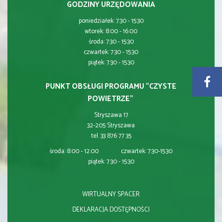
GODZINY URZĘDOWANIA
poniedziałek: 7:30 - 15:30
wtorek: 8:00 - 16:00
środa: 7:30 - 15:30
czwartek: 7:30 - 15:30
piątek: 7:30 - 15:30
PUNKT OBSŁUGI PROGRAMU "CZYSTE
POWIETRZE"
Stryszawa 17
32-205 Stryszawa
tel. 33 876 77 35
środa: 8:00 - 12:00 czwartek: 7:30-15:30
piątek: 7:30 - 15:30
WIRTUALNY SPACER
DEKLARACJA DOSTĘPNOŚCI