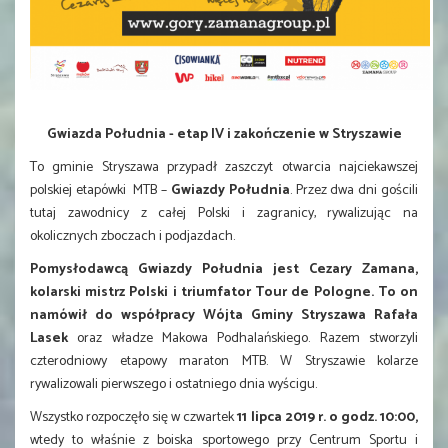
Gwiazda Południa - etap IV i zakończenie w Stryszawie
To gminie Stryszawa przypadł zaszczyt otwarcia najciekawszej
polskiej etapówki MTB –
Gwiazdy Południa
. Przez dwa dni gościli
tutaj zawodnicy z całej Polski i zagranicy, rywalizując na
okolicznych zboczach i podjazdach.
Pomysłodawcą Gwiazdy Południa jest Cezary Zamana,
kolarski mistrz Polski i triumfator Tour de Pologne. To on
namówił do współpracy Wójta Gminy Stryszawa Rafała
Lasek
oraz władze Makowa Podhalańskiego. Razem stworzy
li
czterodniowy etapowy maraton MTB. W Stryszawie kolarze
rywalizowali pierwszego i ostatniego dnia wyścigu.
Wszystko rozpoczęło się w czwartek
11 lipca 2019 r. o godz. 10:00,
wtedy to właśnie z boiska sportowego przy Centrum Sportu i