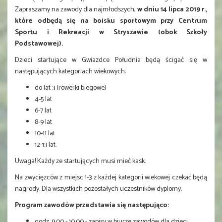
Zapraszamy na zawody dla najmłodszych,
w dniu 14 lipca 2019 r.,
które odbędą się na boisku sportowym przy Centrum
Sportu i Rekreacji w Stryszawie (obok Szkoły
Podstawowej).
Dzieci startujące w Gwiazdce Południa będą ścigać się w
następujących kategoriach wiekowych:
do lat 3 (rowerki biegowe)
4-5 lat
6-7 lat
8-9 lat
10-11 lat
12-13 lat.
Uwaga! Każdy ze startujących musi mieć kask.
Na zwycięzców z miejsc 1-3 z każdej kategorii wiekowej czekać będą
nagrody. Dla wszystkich pozostałych uczestników dyplomy.
Program zawodów przedstawia się następująco:
godz. 9.00 - 10.00 - zapisy w biurze zawodów dla dzieci