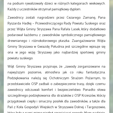
na podium rywalizowały dzieci w różnych kategoriach wiekowych.
Każdy z uczestników otrzymał pamiątkowy dyplom.
Zawodnicy zostali nagrodzeni przez Cezarego Zamanę, Pana
Ryszarda Hadkę – Przewodniczącego Rady Powiatu Suskiego oraz
przez Wójta Gminy Stryszawa Pana Rafała Lasek, który dodatkowo
podarował każdemu z zawodników symbolicznego pamiątkowego
drewnianego i różnokolorowego ptaszka. Zaangażowanie Wójta
Gminy Stryszawa w Gwiazdę Południa jest szczególne: wpisuje się
ona w jego wizję Stryszawy jako najbardziej sportowej gminy
powiatu suskiego.
Wójt Gminy Stryszawa przyznaje, że „zawody zorganizowane na
najwyższym poziomie, atmosfera jak co roku fantastyczna.
Podziękowania należą się Ochotniczym Strażom Pożarnym, to
przedstawiciele OSP zadbali o zabezpieczenie trasy, dzięki czemu
zawodnicy odczuwali komfort i bezpieczeństwo. Ponadto słowa
szczególnego podziękowania dla strażaków z OSP Krzeszów, którzy
przygotowali ciepły i smaczny posiłek dla zawodników, a także dla
Pań z Koła Gospodyń Wiejskich w Stryszawie Dolnej i Targoszowie,