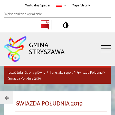
Wirtualny Spacer
Mapa Strony
Wpisz
szukane
wyrażenie
GMINA
STRYSZAWA
Jesteś tutaj:
Strona główna
Turystyka i sport
Gwiazda Południa
Gwiazda Południa 2019
Menu
GWIAZDA POŁUDNIA 2019
działu