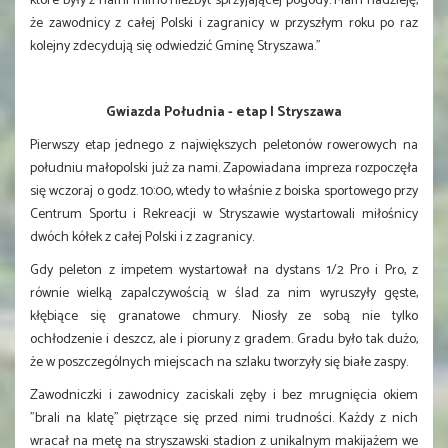
które były z nami mimo niezbyt sprzyjającej pogody. Mam nadzieję,
że zawodnicy z całej Polski i zagranicy w przyszłym roku po raz
kolejny zdecydują się odwiedzić Gminę Stryszawa.”
Gwiazda Południa - etap I Stryszawa
Pierwszy etap jednego z największych peletonów rowerowych na
południu małopolski już za nami. Zapowiadana impreza rozpoczęła
się wczoraj o godz. 10:00, wtedy to właśnie z boiska sportowego przy
Centrum Sportu i Rekreacji w Stryszawie wystartowali miłośnicy
dwóch kółek z całej Polski i z zagranicy.
Gdy peleton z impetem wystartował na dystans 1/2 Pro i Pro, z
równie wielką zapalczywością w ślad za nim wyruszyły gęste,
kłębiące się granatowe chmury. Niosły ze sobą nie tylko
ochłodzenie i deszcz, ale i pioruny z gradem. Gradu było tak dużo,
że w poszczególnych miejscach na szlaku tworzyły się białe zaspy.
Zawodniczki i zawodnicy zaciskali zęby i bez mrugnięcia okiem
"brali na klatę" piętrzące się przed nimi trudności. Każdy z nich
wracał na metę na stryszawski stadion z unikalnym makijażem we