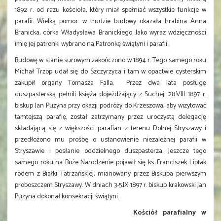
1892 r. od razu kościoła, który miał spełniać wszystkie funkcje w
parafii. Wielką pomoc w trudzie budowy okazała hrabina Anna
Branicka, córka Władysława Branickiego. Jako wyraz wdzięczności
imię jej patronki wybrano na Patronkę świątyni i parafii.
Budowę w stanie surowym zakończono w 1894 r. Tego samego roku
Michał Trzop udał się do Szczyrzyca i tam w opactwie cysterskim
zakupił organy Tomasza Falla. Przez dwa lata posługę
duszpasterską pełnili księża dojeżdżający z Suchej. 28.VIII 1897 r.
biskup Jan Puzyna przy okazji podróży do Krzeszowa, aby wizytować
tamtejszą parafię, został zatrzymany przez uroczystą delegację
składającą się z większości parafian z terenu Dolnej Stryszawy i
przedłożono mu prośbę o ustanowienie niezależnej parafii w
Stryszawie i posłanie oddzielnego duszpasterza. Jeszcze tego
samego roku na Boże Narodzenie pojawił się ks. Franciszek Liptak
rodem z Białki Tatrzańskiej, mianowany przez Biskupa pierwszym
proboszczem Stryszawy. W dniach 3-5.IX 1897 r. biskup krakowski Jan
Puzyna dokonał konsekracji świątyni.
Kościół parafialny w