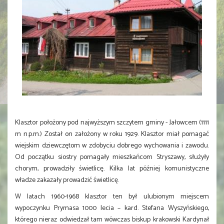
Klasztor położony pod najwyższym szczytem gminy - Jałowcem (1111
m n.p.m.) Został on założony w roku 1929. Klasztor miał pomagać
wiejskim dziewczętom w zdobyciu dobrego wychowania i zawodu.
Od początku siostry pomagały mieszkańcom Stryszawy, służyły
chorym, prowadziły świetlicę. Kilka lat później komunistyczne
władze zakazały prowadzić świetlicę.
W latach 1960-1968 klasztor ten był ulubionym miejscem
wypoczynku Prymasa 1000 lecia – kard. Stefana Wyszyńskiego,
którego nieraz odwiedzał tam wówczas biskup krakowski Kardynał