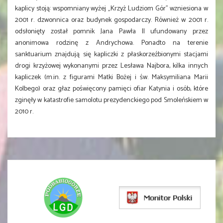
kaplicy stoją: wspomniany wyżej „Krzyż Ludziom Gór” wzniesiona w
2001 r. dzwonnica oraz budynek gospodarczy. Również w 2001 r.
odsłonięty został pomnik Jana Pawła II ufundowany przez
anonimowa rodzinę z Andrychowa. Ponadto na terenie
sanktuarium znajdują się kapliczki z płaskorzeźbionymi stacjami
drogi krzyżowej wykonanymi przez Lesława Najbora, kilka innych
kapliczek (m.in. z figurami Matki Bożej i św. Maksymiliana Marii
Kolbego) oraz głaz poświęcony pamięci ofiar Katynia i osób, które
zginęły w katastrofie samolotu prezydenckiego pod Smoleńskiem w
2010 r.