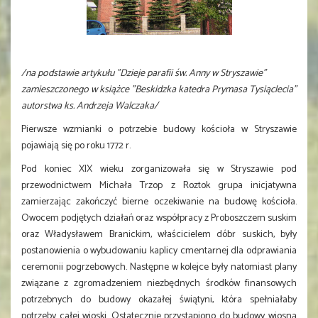
/na podstawie artykułu "Dzieje parafii św. Anny w Stryszawie"
zamieszczonego w książce "Beskidzka katedra Prymasa Tysiąclecia"
autorstwa ks. Andrzeja Walczaka/
Pierwsze wzmianki o potrzebie budowy kościoła w Stryszawie
pojawiają się po roku 1772 r.
Pod koniec XIX wieku zorganizowała się w Stryszawie pod
przewodnictwem Michała Trzop z Roztok grupa inicjatywna
zamierzając zakończyć bierne oczekiwanie na budowę kościoła.
Owocem podjętych działań oraz współpracy z Proboszczem suskim
oraz Władysławem Branickim, właścicielem dóbr suskich, były
postanowienia o wybudowaniu kaplicy cmentarnej dla odprawiania
ceremonii pogrzebowych. Następne w kolejce były natomiast plany
związane z zgromadzeniem niezbędnych środków finansowych
potrzebnych do budowy okazałej świątyni, która spełniałaby
potrzeby całej wioski. Ostatecznie przystąpiono do budowy wiosną