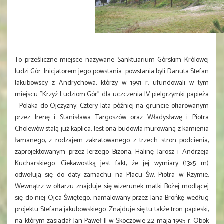
To prześliczne miejsce nazywane Sanktuarium Górskim Królowej
ludzi Gór. Inicjatorem jego powstania powstania byli Danuta Stefan
Jakubowscy z Andrychowa, którzy w 1991 r. ufundowali w tym
miejscu "Krzyż Ludziom Gór" dla uczczenia IV pielgrzymki papieża
- Polaka do Ojczyzny. Cztery lata później na gruncie ofiarowanym
przez Irenę i Stanisława Targoszów oraz Władysławę i Piotra
Cholewów stalą już kaplica. Jest ona budowla murowaną z kamienia
łamanego, z rodzajem zakratowanego z trzech stron podcienia,
zaprojektowanym przez Jerzego Bizona, Halinę Jarosz i Andrzeja
Kucharskiego. Ciekawostką jest fakt, że jej wymiary (13x5 m)
odwołują się do daty zamachu na Placu Św. Piotra w Rzymie.
Wewnątrz w ołtarzu znajduje się wizerunek matki Bożej modlącej
się do niej Ojca Świętego, namalowany przez Jana Brońkę według
projektu Stefana jakubowskiego. Znajduje się tu także tron papieski,
na którym zasiadał Jan Paweł II w Skoczowie 22 maja 1995 r. Obok