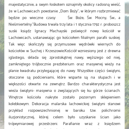
majestatycznie, a swym łoskotem oznajmiły okolicy radosną wieść,
że w Lachowicach powstanie „Dom Boży”, w którym rozbrzmiewać
będzie po wieczne czasy: Św. Boże, Św. Mocny, Św., a
Nieśmiertelny.”Budowa trwała trzy lata i 1 stycznia 1792 r. proboszcz
suski ksiądz Ignacy Machayski poświęcił nowy kościół w
Lachowicach, ustanawiając go kościołem filialnym parafii suskiej.
Tak więc skończyły się przymusowe wędrówki wiernych do
kościołów w Suchej i Krzeszowie.Kościół wzniesiony jest z drewna
iglastego, składa się zprostokątnej nawy, węższego od niej,
zamkniętego trójbocznie prezbiterium oraz masywnej wieży na
planie kwadratu przylegającej do nawy. Wszystkie części świątyni,
otoczone są podcieniami, które wsparte są na słupach i w
większości otwarte na zewnątrz. Bardzo charakterystyczna jest
wieża świątyni- masywna o zwężających się ku górze ścianach.
Wnętrze kościoła nakryte zostało pozornym sklepieniem
kolebkowym. Dekoracja malarska lachowickiej świątyni stanowi
przykład rozpowszechnionej w baroku tzw. polichromii
iluzjonistycznej, której celem było uzyskanie ścian jako
trójwymiarowej przestrzeni. Parafianie wraz z księdzem