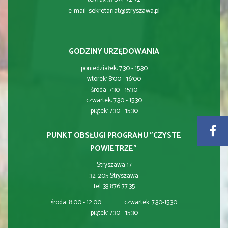
sekretariat@stryszawa.pl
e-mail:
GODZINY URZĘDOWANIA
poniedziałek: 7:30 - 15:30
wtorek: 8:00 - 16:00
środa: 7:30 - 15:30
czwartek: 7:30 - 15:30
piątek: 7:30 - 15:30
PUNKT OBSŁUGI PROGRAMU "CZYSTE
POWIETRZE"
Stryszawa 17
32-205 Stryszawa
tel. 33 876 77 35
środa: 8:00 - 12:00 czwartek: 7:30-15:30
piątek: 7:30 - 15:30