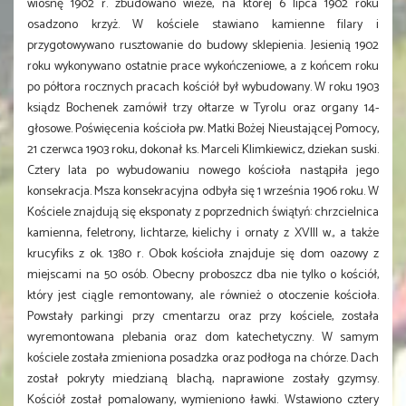
wiosnę 1902 r. zbudowano wieże, na której 6 lipca 1902 roku
osadzono krzyż. W kościele stawiano kamienne filary i
przygotowywano rusztowanie do budowy sklepienia. Jesienią 1902
roku wykonywano ostatnie prace wykończeniowe, a z końcem roku
po półtora rocznych pracach kościół był wybudowany. W roku 1903
ksiądz Bochenek zamówił trzy ołtarze w Tyrolu oraz organy 14-
głosowe. Poświęcenia kościoła pw. Matki Bożej Nieustającej Pomocy,
21 czerwca 1903 roku, dokonał ks. Marceli Klimkiewicz, dziekan suski.
Cztery lata po wybudowaniu nowego kościoła nastąpiła jego
konsekracja. Msza konsekracyjna odbyła się 1 września 1906 roku. W
Kościele znajdują się eksponaty z poprzednich świątyń: chrzcielnica
kamienna, feletrony, lichtarze, kielichy i ornaty z XVIII w., a także
krucyfiks z ok. 1380 r. Obok kościoła znajduje się dom oazowy z
miejscami na 50 osób. Obecny proboszcz dba nie tylko o kościół,
który jest ciągle remontowany, ale również o otoczenie kościoła.
Powstały parkingi przy cmentarzu oraz przy kościele, została
wyremontowana plebania oraz dom katechetyczny. W samym
kościele została zmieniona posadzka oraz podłoga na chórze. Dach
został pokryty miedzianą blachą, naprawione zostały gzymsy.
Kościół został pomalowany, wymieniono ławki. Wstawiono cztery