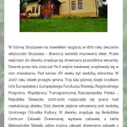
W Górnej Stryszawie na niewielkim wzgórzu w 1870 roku ówcześni
właściciele Stryszawy – Braniccy wznieśli murowany dwór. Przed
wejściem do dworku znajduje się drewniana przeszklona weranda.
Dworek przez lata niszczał. Po II wojnie światowej znajdowały się w
nim mieszkania. Pod koniec XX wieku był siedzibą leśnictwa. W
2007 roku obiekt przejęła gmina. Trzy lata później dzięki środkom
Unii Europejskiej z Europejskiego Funduszu Rozwoju Regionalnego
Programu Współpracy Transgranicznej Rzeczpospolita Polska –
Republika Słowacka 2007-2013 rozpoczęły się prace nad
rewitalizacją obiektu. Dziś dworek pięknie odnowiony jest siedzibą
Gminnego Ośrodka Kultury. W dworku znajduje się Beskidzkie
Centrum Zabawki Drewnianej, wystawa zabawek, a także
Babiogórskie Sklepiki, gdzie można zakupić drewniane zabawki z