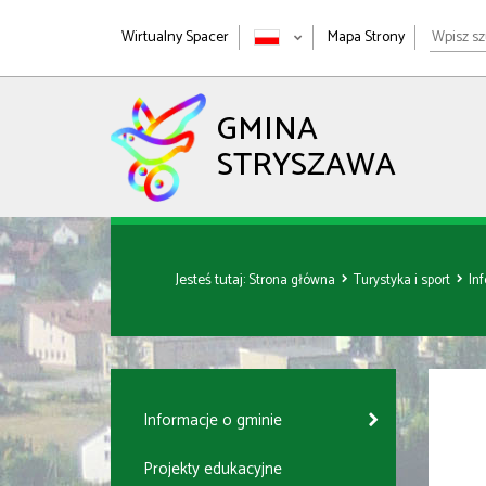
Wpisz
Wirtualny Spacer
Mapa Strony
szukan
wyrażen
GMINA
STRYSZAWA
Jesteś tutaj:
Strona główna
Turystyka i sport
In
Informacje o gminie
Projekty edukacyjne