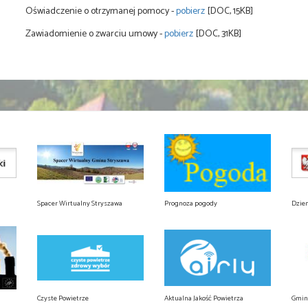
Oświadczenie o otrzymanej pomocy -
pobierz
[DOC, 15KB]
Zawiadomienie o zwarciu umowy -
pobierz
[DOC, 31KB]
Spacer Wirtualny Stryszawa
Prognoza pogody
Dzie
Czyste Powietrze
Aktualna Jakość Powietrza
Gmin