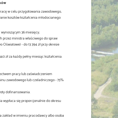
ików
racę w celu przygotowania zawodowego,
owanie kosztów kształcenia młodocianego
ia wynoszącym 36 miesięcy;
 przez ministra właściwego do spraw
o Oświatowe) - do 13 394 zł przy okresie
0 zł za każdy pełny miesiąc kształcenia.
adectwem pracy lub zaświadczeniem
aminu zawodowego lub czeladniczego - 75%
oty dofinansowania.
nia wypłaca się proporcjonalnie do okresu
a zakład w imieniu pracodawcy albo osoba