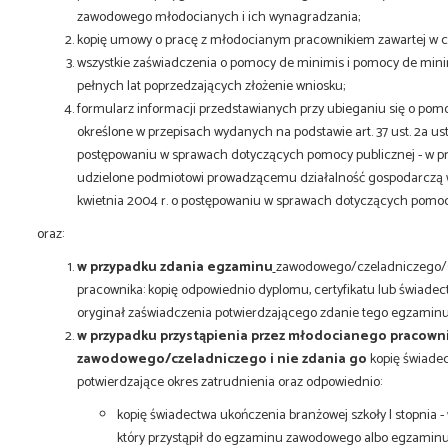
zawodowego młodocianych i ich wynagradzania;
kopię umowy o pracę z młodocianym pracownikiem zawartej w 
wszystkie zaświadczenia o pomocy de minimis i pomocy de minimi
pełnych lat poprzedzających złożenie wniosku;
formularz informacji przedstawianych przy ubieganiu się o pomo
określone w przepisach wydanych na podstawie art. 37 ust. 2a ust
postępowaniu w sprawach dotyczących pomocy publicznej - w p
udzielone podmiotowi prowadzącemu działalność gospodarczą w r
kwietnia 2004 r. o postępowaniu w sprawach dotyczących pomocy
oraz:
w przypadku zdania egzaminu
zawodowego/czeladniczego/
pracownika: kopię odpowiednio dyplomu, certyfikatu lub świade
oryginał zaświadczenia potwierdzającego zdanie tego egzamin
w przypadku przystąpienia przez młodocianego pracown
zawodowego/czeladniczego i nie zdania go
kopię świade
potwierdzające okres zatrudnienia oraz odpowiednio:
kopię świadectwa ukończenia branżowej szkoły I stopnia
który przystąpił do egzaminu zawodowego albo egzaminu 