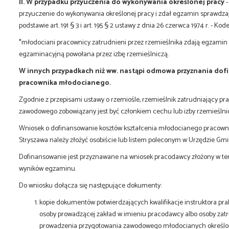
II. W przypadku przyuczenia do wykonywania określonej pracy
-
przyuczenie do wykonywania określonej pracy i zdał egzamin sprawdza
podstawie art. 191 § 3 i art. 195 § 2 ustawy z dnia 26 czerwca 1974 r. - Kod
*młodociani pracownicy zatrudnieni przez rzemieślnika zdają egzamin 
egzaminacyjną powołana przez izbę rzemieślniczą.
W innych przypadkach niż ww. nastąpi odmowa przyznania dof
pracownika młodocianego.
Zgodnie z przepisami ustawy o rzemiośle, rzemieślnik zatrudniający p
zawodowego zobowiązany jest być członkiem cechu lub izby rzemieślnic
Wniosek o dofinansowanie kosztów kształcenia młodocianego pracown
Stryszawa należy złożyć osobiście lub listem poleconym w Urzędzie Gmin
Dofinansowanie jest przyznawane na wniosek pracodawcy złożony w ter
wyników egzaminu.
Do wniosku dołącza się następujące dokumenty:
kopie dokumentów potwierdzających kwalifikacje instruktora pra
osoby prowadzącej zakład w imieniu pracodawcy albo osoby za
prowadzenia przygotowania zawodowego młodocianych określon