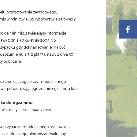
celu przygotowania zawodowego;
s w rolnictwie lub rybołówstwie za okres 3
c de minimis, zawierający informacje
awy z dnia 30 kwietnia 2004 r. o
rzypadku gdy dofinansowanie ma być
ozumieniu art. 2 pkt 17 ustawy z dnia 30
 publicznej.
sprawdzającego przez młodocianego
ctwa, potwierdzającego zdanie egzaminu lub
u
ika do egzaminu
ctwa pracy albo zaświadczenie
 - w przypadku młodocianego pracownika,
czeladniczego, albo został zwolniony