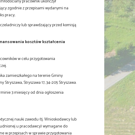
 młodociany pracownik ukończył
jący zgodnie z przepisami wydanymi na
eks pracy;
czeladniczy lub sprawdzający przed komisją
inansowania kosztów kształcenia
racowników w celu przygotowania
zej.
ika zamieszkałego na terenie Gminy
y Stryszawa, Stryszawa 17, 34-205 Stryszawa.
minie 3 miesięcy od dnia ogłoszenia
ktycznej nauki zawodu (tj. Wnioskodawcy lub
trudnionej u pracodawcy) wymagane do
e w przepisach w sprawie przygotowania