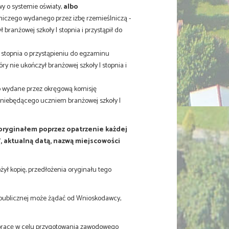
y o systemie oświaty,
albo
niczego wydanego przez izbę rzemieślniczą -
branżowej szkoły I stopnia i przystąpił do
 stopnia o przystąpieniu do egzaminu
 nie ukończył branżowej szkoły I stopnia i
 wydane przez okręgową komisję
niebędącego uczniem branżowej szkoły I
ryginałem poprzez opatrzenie każdej
, aktualną datą, nazwą miejscowości
ył kopię, przedłożenia oryginału tego
i publicznej może żądać od Wnioskodawcy,
pracę w celu przygotowania zawodowego