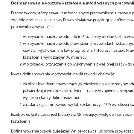
Dofinansowanie kosztów kształcenia młodocianych pracown
Pracodawcom, którzy zawarli z młodocianymi pracownikami umowę o p
zgodnie z art. 122 ust. 1 ustawy Prawo oświatowe przysługuje dofinans
pracownika w wysokości:
w przypadku nauki zawodu - do 10 824 zł przy okresie kształcen
w przypadku nauki zawodu prowadzonej w zawodach wskazanych
oświaty i wychowania w tzw. prognozie (art. 46b ust. 1 ustawy Praw
kształcenia wynoszącym 36 miesięcy;
w przypadku przyuczenia do wykonywania określonej pracy - do 34
Kwota dofinansowania w przypadku nauki zawodu obejmuje:
za okres kształcenia wynoszący 36 miesięcy, potwierdzony świ
potwierdzającym okres zatrudnienia, i za przystąpienie do egz
wysokości kwoty dofinansowania
za zdany egzamin zawodowy lub czeladniczy - 25% wysokości kw
Jeżeli okres kształcenia jest krótszy niż 36 miesięcy, kwotę dofinansowa
kształcenia.
Dofinansowanie przysługuje jeżeli Wnioskodawca lub osoba prowadząc