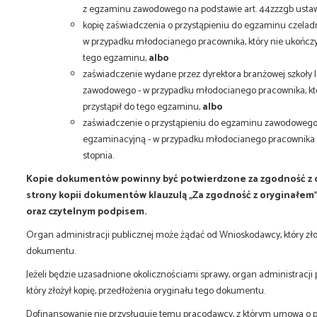
z egzaminu zawodowego na podstawie art. 44zzzgb ustaw
kopię zaświadczenia o przystąpieniu do egzaminu czelad
w przypadku młodocianego pracownika, który nie ukończył 
tego egzaminu,
albo
zaświadczenie wydane przez dyrektora branżowej szkoły I
zawodowego - w przypadku młodocianego pracownika, który
przystąpił do tego egzaminu,
albo
zaświadczenie o przystąpieniu do egzaminu zawodowego
egzaminacyjną - w przypadku młodocianego pracownika 
stopnia.
Kopie dokumentów powinny być potwierdzone za zgodność z o
strony kopii dokumentów klauzulą „Za zgodność z oryginałem”
oraz czytelnym podpisem.
Organ administracji publicznej może żądać od Wnioskodawcy, który złoż
dokumentu.
Jeżeli będzie uzasadnione okolicznościami sprawy, organ administracj
który złożył kopię, przedłożenia oryginału tego dokumentu.
Dofinansowanie nie przysługuje temu pracodawcy, z którym umowa o 