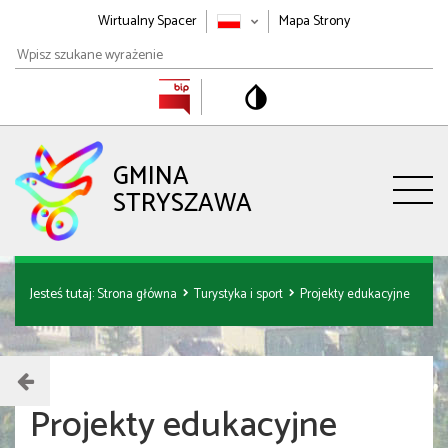
Wirtualny Spacer
Mapa Strony
Wpisz
szukane
wyrażenie
GMINA
STRYSZAWA
Jesteś tutaj:
Strona główna
Turystyka i sport
Projekty edukacyjne
Projekty edukacyjne