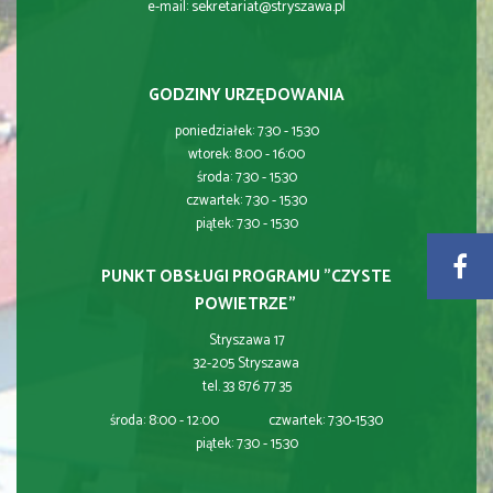
sekretariat@stryszawa.pl
e-mail:
GODZINY URZĘDOWANIA
poniedziałek: 7:30 - 15:30
wtorek: 8:00 - 16:00
środa: 7:30 - 15:30
czwartek: 7:30 - 15:30
piątek: 7:30 - 15:30
PUNKT OBSŁUGI PROGRAMU "CZYSTE
POWIETRZE"
Stryszawa 17
32-205 Stryszawa
tel. 33 876 77 35
środa: 8:00 - 12:00 czwartek: 7:30-15:30
piątek: 7:30 - 15:30