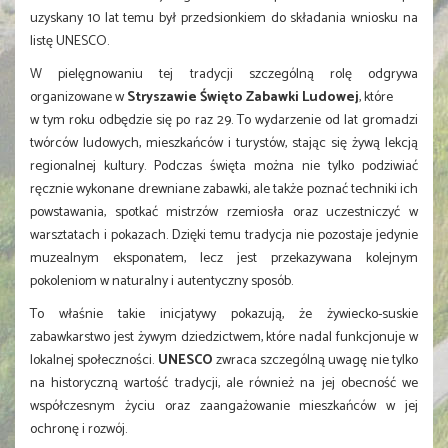
uzyskany 10 lat temu był przedsionkiem do składania wniosku na
listę UNESCO.
W pielęgnowaniu tej tradycji szczególną rolę odgrywa
organizowane w
Stryszawie Święto Zabawki Ludowej
, które
w tym roku odbędzie się po raz 29. To wydarzenie od lat gromadzi
twórców ludowych, mieszkańców i turystów, stając się żywą lekcją
regionalnej kultury. Podczas święta można nie tylko podziwiać
ręcznie wykonane drewniane zabawki, ale także poznać techniki ich
powstawania, spotkać mistrzów rzemiosła oraz uczestniczyć w
warsztatach i pokazach. Dzięki temu tradycja nie pozostaje jedynie
muzealnym eksponatem, lecz jest przekazywana kolejnym
pokoleniom w naturalny i autentyczny sposób.
To właśnie takie inicjatywy pokazują, że żywiecko-suskie
zabawkarstwo jest żywym dziedzictwem, które nadal funkcjonuje w
lokalnej społeczności.
UNESCO
zwraca szczególną uwagę nie tylko
na historyczną wartość tradycji, ale również na jej obecność we
współczesnym życiu oraz zaangażowanie mieszkańców w jej
ochronę i rozwój.