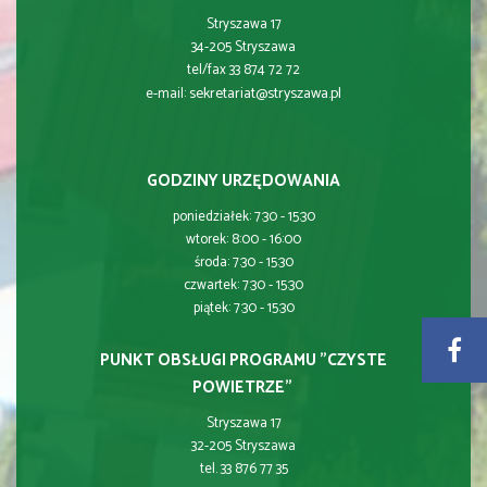
Stryszawa 17
34-205 Stryszawa
tel/fax 33 874 72 72
sekretariat@stryszawa.pl
e-mail:
GODZINY URZĘDOWANIA
poniedziałek: 7:30 - 15:30
wtorek: 8:00 - 16:00
środa: 7:30 - 15:30
czwartek: 7:30 - 15:30
piątek: 7:30 - 15:30
PUNKT OBSŁUGI PROGRAMU "CZYSTE
POWIETRZE"
Stryszawa 17
32-205 Stryszawa
tel. 33 876 77 35