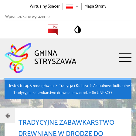
Wirtualny Spacer
Mapa Strony
Wpisz
szukane
wyrażenie
GMINA
STRYSZAWA
Jesteś tutaj:
Strona główna
Tradycja i Kultura
Aktualności kulturalne
Tradycyjne zabawkarstwo drewniane w drodze do UNESCO
TRADYCYJNE ZABAWKARSTWO
DREWNIANE W DRODZE DO