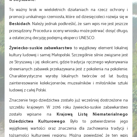
To ważny krok w wieloletnich działaniach na rzecz ochrony i
promocji unikalnego rzemiosła, które od dziesięcioleci rozwija się w
Beskidach
. Należy jednak podkreślić, że sam wpis nie jest jeszcze
przesądzony. Procedura oceny wniosku może potrwać dosyć długo,
a ostateczną decyzję podejmą eksperci UNESCO.
Żywiecko-suskie zabawkarstwo
to wyjątkowy element lokalnej
kultury ludowej i samej Małopolski. Szczególnie silnie związane jest
ze Stryszawą i jej okolicami, gdzie tradycja ręcznego wykonywania
drewnianych zabawek przekazywana jest z pokolenia na pokolenie.
Charakterystyczne wyroby lokalnych twórców od lat budzą
zainteresowanie kolekcjonerów, muzealników i miłośników sztuki
ludowej z całej Polski.
Znaczenie tego dziedzictwa zostało już wcześniej dostrzeżone na
szczeblu krajowym. W 2016 roku żywiecko-suskie zabawkarstwo
zostało wpisane na
Krajową Listę Niematerialnego
Dziedzictwa Kulturowego
. Było to potwierdzenie jego
wyjątkowej wartości oraz znaczenia dla zachowania tradycji i
tożsamości kulturowej regionu. Można powiedzieć że ten wpis