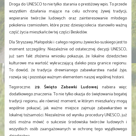
Droga do UNESCO to nie tylko starania o prestiżowy wpis. To przede
wszystkim działania mające na celu ochronę żywej tradycji,
wspieranie twórców ludowych oraz zainteresowanie młodego
pokolenia rzemiosłem, które przez dziesięciolecia stanowiło ważną
część życia mieszkańców tej części Beskidów.
Dla Stryszawy, Małopolski i całego regionu żywiecko-suskiego jest to
moment szczególny. Niezależnie od ostatecznej decyzji UNESCO,
już sam fakt złożenia wniosku pokazuje, że lokalne dziedzictwo
kulturowe ma wartość wykraczającą daleko poza granice regionu.
To dowód, że tradycja drewnianego zabawkarstwa nadal żyje,
rozwija się i pozostaje ważnym elementem naszej wspólnej historii.
Tegoroczne.
29. Święto Zabawki Ludowej
nabiera więc
dodatkowego znaczenia. To nie tylko okazja do świętowania bogatej
tradycji regionu, ale również moment, w którym mieszkańcy mogą
wspólnie pokazać, jak ważne miejsce zajmuje zabawkarstwo w
lokalnej tożsamości. Niezależnie od wyniku procedury UNESCO, już
dziś można mówić o sukcesie środowiska twórców ludowych i
wszystkich osób zaangażowanych w ochronę tego wyjątkowego