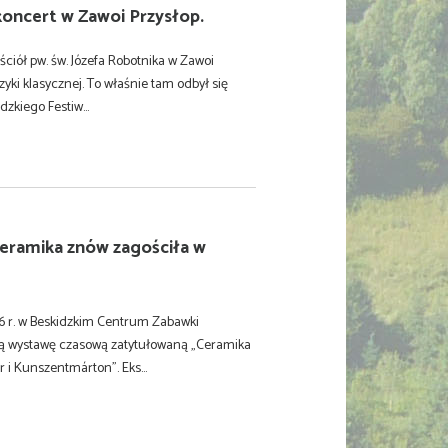
oncert w Zawoi Przysłop.
ściół pw. św. Józefa Robotnika w Zawoi
yki klasycznej. To właśnie tam odbył się
zkiego Festiw...
eramika znów zagościła w
6 r. w Beskidzkim Centrum Zabawki
wą wystawę czasową zatytułowaną „Ceramika
 i Kunszentmárton”. Eks...