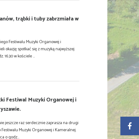
nów, trąbki i tuby zabrzmiała w
kiego Festiwalu Muzyki Organowej i
i okazję spotkać się z muzyką najwyższej
 16.30 w kościele ...
ki Festiwal Muzyki Organowej i
ryszawie.
e jeszcze raz serdecznie zaprasza na drugi
 Festiwalu Muzyki Organowej i Kameralnej.
ca o godz...