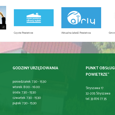
Czyste Powietrze
Aktualna Jakość Powietrza
Gmin
GODZINY URZĘDOWANIA
PUNKT OBSŁUG
POWIETRZE"
poniedziałek: 7:30 - 15:30
wtorek: 8:00 - 16:00
Stryszawa 17
środa: 7:30 - 15:30
32-205 Stryszawa
czwartek: 7:30 - 15:30
tel. 33 876 77 35
piątek: 7:30 - 15:30