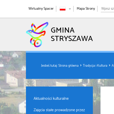
Wpisz
Wirtualny Spacer
Mapa Strony
szukan
wyrażen
GMINA
STRYSZAWA
Jesteś tutaj:
Strona główna
Tradycja i Kultura
A
Aktualności kulturalne
Zajęcia stałe prowadzone przez