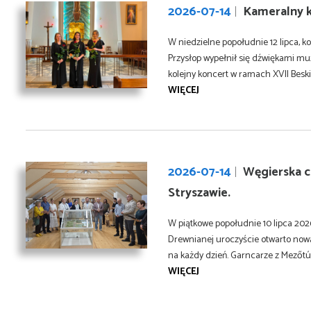
2026-07-14
Kameralny k
W niedzielne popołudnie 12 lipca, ko
Przysłop wypełnił się dźwiękami muz
kolejny koncert w ramach XVII Beskid
WIĘCEJ
2026-07-14
Węgierska c
Stryszawie.
W piątkowe popołudnie 10 lipca 202
Drewnianej uroczyście otwarto no
na każdy dzień. Garncarze z Mezőtúr
WIĘCEJ