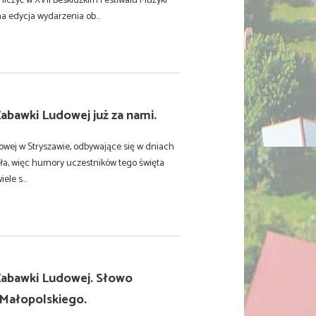
niczyć w XVII Beskidzkim Festiwalu Muzyki
 edycja wydarzenia ob...
Zabawki Ludowej już za nami.
wej w Stryszawie, odbywające się w dniach
ła, więc humory uczestników tego święta
ele s...
Zabawki Ludowej. Słowo
Małopolskiego.