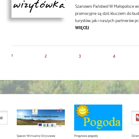
Szanowni Państwo! W Małopolsce wie
promocyjne są dziś kluczem do bu
turystów, jak i naszych partnerów prz
WIĘCEJ
1
2
3
4
Spacer Wirtualny Stryszawa
Prognoza pogody
Dzie