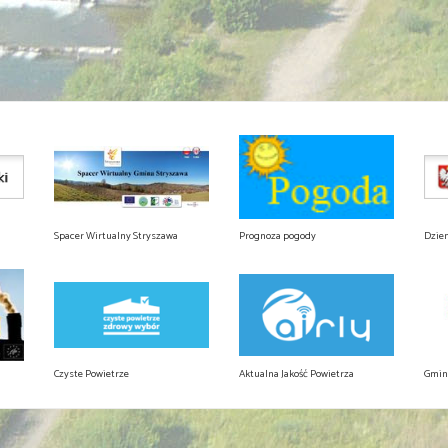
Spacer Wirtualny Stryszawa
Prognoza pogody
Dzie
Czyste Powietrze
Aktualna Jakość Powietrza
Gmin