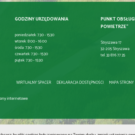
GODZINY URZĘDOWANIA
PUNKT OBSŁUG
POWIETRZE"
poniedziałek: 7:30 - 15:30
wtorek: 8:00 - 16:00
Stryszawa 17
środa: 7:30 - 15:30
32-205 Stryszawa
czwartek: 7:30 - 15:30
tel. 33 876 77 35
piątek: 7:30 - 15:30
WIRTUALNY SPACER
DEKLARACJA DOSTĘPNOŚCI
MAPA STRONY
trony internetowe