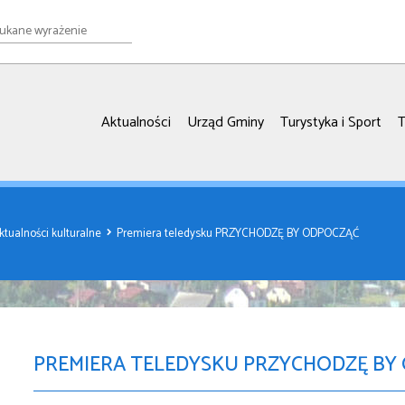
e
ie
Aktualności
Urząd Gminy
Turystyka i Sport
T
ktualności kulturalne
Premiera teledysku PRZYCHODZĘ BY ODPOCZĄĆ
PREMIERA TELEDYSKU PRZYCHODZĘ BY