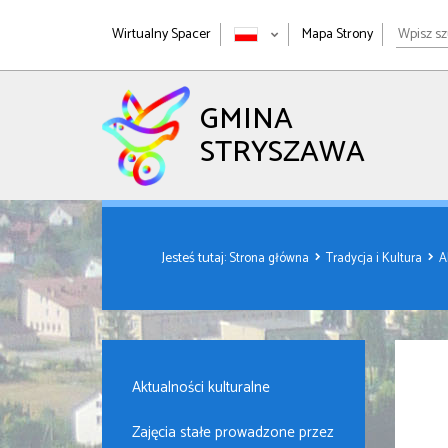
Wpisz
Wirtualny Spacer
Mapa Strony
szukan
wyrażen
GMINA
STRYSZAWA
Jesteś tutaj:
Strona główna
Tradycja i Kultura
A
Aktualności kulturalne
Zajęcia stałe prowadzone przez