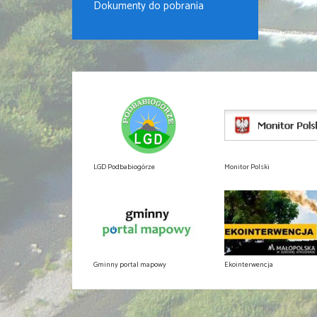
Dokumenty do pobrania
LGD Podbabiogórze
Monitor Polski
Gminny portal mapowy
Ekointerwencja