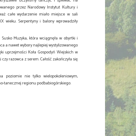
tryszawie uczyliśmy tańczyć i śpiewać na
wanego przez Narodowy Instytut Kultury i
waż całe wydarzenie miało miejsce w sali
 XX wieku. Serpentyny i balony wprowadziły
 Susko Muzyka, która wciągnęła w obyrtki i
ca a nawet wybory najlepiej wystylizowanego
zięki uprzejmości Koła Gospodyń Wiejskich w
 czy razowca z serem. Całość zakończyła się
a poziomie nie tylko wielopokoleniowym,
no-tanecznej regionu podbabiogórskiego.