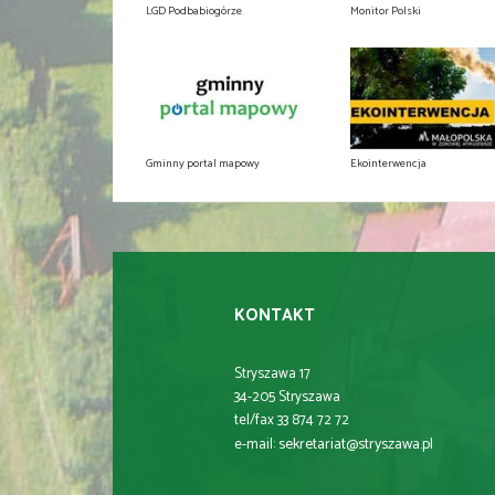
LGD Podbabiogórze
Monitor Polski
Gminny portal mapowy
Ekointerwencja
KONTAKT
Stryszawa 17
34-205 Stryszawa
tel/fax 33 874 72 72
sekretariat@stryszawa.pl
e-mail: