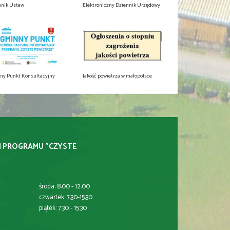
nnik Ustaw
Elektroniczny Dziennik Urzędowy
ny Punkt Konsultacyjny
Jakość powietrza w małopolsce
I PROGRAMU "CZYSTE
środa: 8:00 - 12:00
czwartek: 7:30-15:30
piątek: 7:30 - 15:30