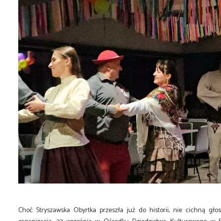
Choć Stryszawska Obyrtka przeszła już do historii, nie cichną gł