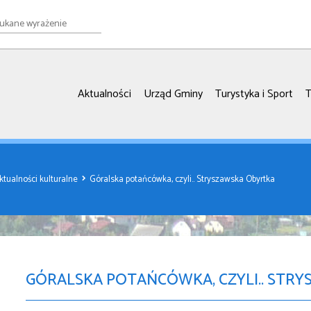
e
ie
Aktualności
Urząd Gminy
Turystyka i Sport
T
ktualności kulturalne
Góralska potańcówka, czyli.. Stryszawska Obyrtka
GÓRALSKA POTAŃCÓWKA, CZYLI.. STR