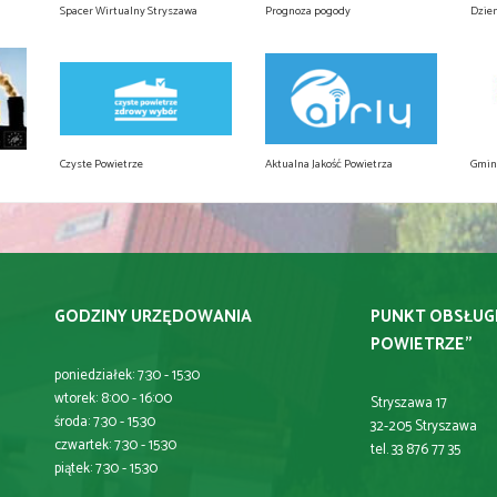
Spacer Wirtualny Stryszawa
Prognoza pogody
Dzie
Czyste Powietrze
Aktualna Jakość Powietrza
Gmin
GODZINY URZĘDOWANIA
PUNKT OBSŁUG
POWIETRZE"
poniedziałek: 7:30 - 15:30
wtorek: 8:00 - 16:00
Stryszawa 17
środa: 7:30 - 15:30
32-205 Stryszawa
czwartek: 7:30 - 15:30
tel. 33 876 77 35
piątek: 7:30 - 15:30