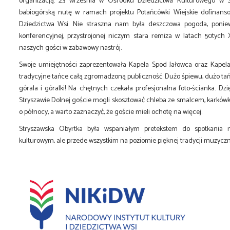
organizacją. 23 września w Ośrodku Dziedzictwa Kulturowego w S
babiogórską nutę w ramach projektu Potańcówki Wiejskie dofinanso
Dziedzictwa Wsi. Nie straszna nam była deszczowa pogoda, ponie
konferencyjnej, przystrojonej niczym stara remiza w latach 50tych
naszych gości w zabawowy nastrój.
Swoje umiejętności zaprezentowała Kapela Spod Jałowca oraz Kapela
tradycyjne tańce całą zgromadzoną publiczność. Dużo śpiewu, dużo tań
górala i góralki! Na chętnych czekała profesjonalna foto-ścianka. D
Stryszawie Dolnej goście mogli skosztować chleba ze smalcem, karkówki
o północy, a warto zaznaczyć, że goście mieli ochotę na więcej.
Stryszawska Obyrtka była wspaniałym pretekstem do spotkania n
kulturowym, ale przede wszystkim na poziomie pięknej tradycji muzycz