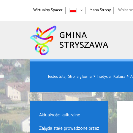
Wpisz
Wirtualny Spacer
Mapa Strony
szukan
wyrażen
GMINA
STRYSZAWA
Jesteś tutaj:
Strona główna
Tradycja i Kultura
A
Aktualności kulturalne
Zajęcia stałe prowadzone przez