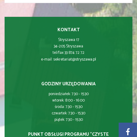
KONTAKT
Stryszawa 17
34-205 Stryszawa
tel/fax 33 874 72 72
sekretariat@stryszawa.pl
e-mail:
GODZINY URZĘDOWANIA
poniedziałek: 7:30 - 15:30
wtorek: 8:00 - 16:00
środa: 7:30 - 15:30
czwartek: 7:30 - 15:30
piątek: 7:30 - 15:30
PUNKT OBSŁUGI PROGRAMU "CZYSTE