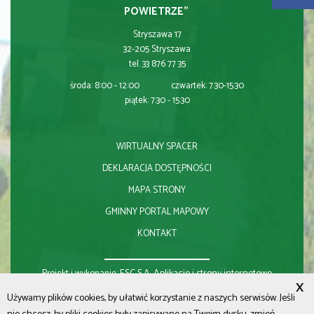
POWIETRZE"
Stryszawa 17
32-205 Stryszawa
tel. 33 876 77 35
środa: 8:00 - 12:00 czwartek: 7:30-15:30
piątek: 7:30 - 15:30
WIRTUALNY SPACER
DEKLARACJA DOSTĘPNOŚCI
MAPA STRONY
GMINNY PORTAL MAPOWY
KONTAKT
ESC S.A.
Aplikacje i strony internetowe
Projekt i wykonanie:
X
Używamy plików cookies, by ułatwić korzystanie z naszych serwisów. Jeśli