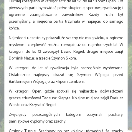
Turniej rozegrano w kategoriach: do lat 12, do lat 18 oraz Open. Od
pierwszych partii było widać pełne skupienie, sportową rywalizację i
ogromne zaangażowanie zawodników. Każdy ruch był
przemyślany, a niejedna partia trzymała w napięciu do samego
końca.
Najmłodsi uczestnicy pokazali, że szachy nie mają wieku, a logiczne
myślenie i cierpliwość można rozwijać już od najmłodszych lat. W
kategorii do lat 12 zwyciężył Dawid Regiel, drugie miejsce zajął
Dominik Mazur, a trzecie Szymon Sikora.
W kategorii do lat 18 rywalizacja była szczególnie wyrównana.
Ostatecznie najlepszy okazał się Szymon Wójciga, przed
Bartłomiejem Wójcigą oraz Filipem Lenikiem.
W kategorii Open, gdzie spotkali się najbardziej doświadczeni
gracze, triumfował Tadeusz Kłapyta. Kolejne miejsca zajęli Dariusz
Wcisło oraz Krzysztof Regiel.
Zwycięzcy poszczególnych kategorii otrzymali puchary,
pamiątkowe dyplomy oraz szachy.
Gminny Turniej Szachowy po raz kolejny udowodnił, że szachy