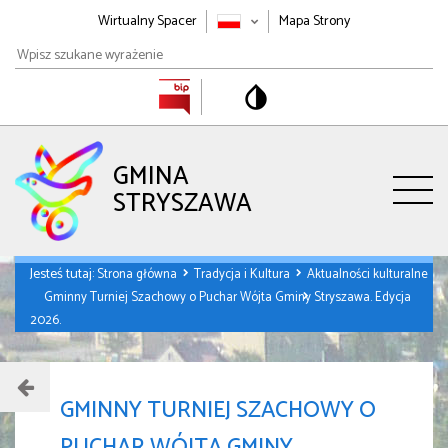
Wirtualny Spacer
Mapa Strony
Wpisz
szukane
wyrażenie
GMINA
STRYSZAWA
Jesteś tutaj:
Strona główna
Tradycja i Kultura
Aktualności kulturalne
Gminny Turniej Szachowy o Puchar Wójta Gminy Stryszawa. Edycja
2026.
GMINNY TURNIEJ SZACHOWY O
PUCHAR WÓJTA GMINY