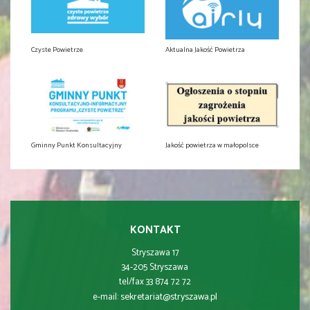
Czyste Powietrze
Aktualna Jakość Powietrza
Gminny Punkt Konsultacyjny
Jakość powietrza w małopolsce
KONTAKT
Stryszawa 17
34-205 Stryszawa
tel/fax 33 874 72 72
sekretariat@stryszawa.pl
e-mail: