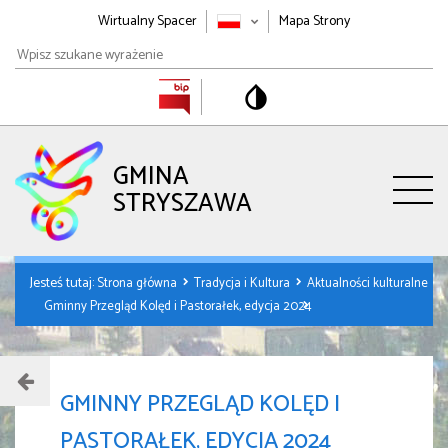
Wirtualny Spacer
Mapa Strony
Wpisz
szukane
wyrażenie
GMINA
STRYSZAWA
Jesteś tutaj:
Strona główna
Tradycja i Kultura
Aktualności kulturalne
Gminny Przegląd Kolęd i Pastorałek, edycja 2024
GMINNY PRZEGLĄD KOLĘD I
PASTORAŁEK, EDYCJA 2024