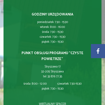
GODZINY URZĘDOWANIA
poniedziałek: 7:30 - 15:30
wtorek: 8:00 - 16:00
środa: 7:30 - 15:30
czwartek: 7:30 - 15:30
piątek: 7:30 - 15:30
PUNKT OBSŁUGI PROGRAMU "CZYSTE
POWIETRZE"
Stryszawa 17
32-205 Stryszawa
tel. 33 876 77 35
środa: 8:00 - 12:00 czwartek: 7:30-15:30
piątek: 7:30 - 15:30
WIRTUALNY SPACER