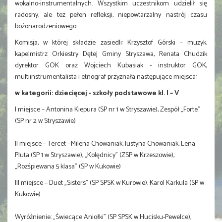
wokalno-instrumentalnych. Wszystkim uczestnikom udzielił się
radosny, ale tez pełen refleksji, niepowtarzalny nastrój czasu
bożonarodzeniowego.
Komisja, w której składzie zasiedli: Krzysztof Górski – muzyk,
kapelmistrz Orkiestry Dętej Gminy Stryszawa, Renata Chudzik
dyrektor GOK oraz Wojciech Kubasiak - instruktor GOK,
multiinstrumentalista i etnograf przyznała następujące miejsca:
w kategorii: dziecięcej - szkoły podstawowe kl. I – V
I miejsce – Antonina Kiepura (SP nr 1 w Stryszawie), Zespół „Forte”
(SP nr 2 w Stryszawie)
II miejsce – Tercet - Milena Chowaniak, Justyna Chowaniak, Lena
Pluta (SP 1 w Stryszawie), „Kolędnicy” (ZSP w Krzeszowie),
„Rozśpiewana 5 klasa” (SP w Kukowie)
III miejsce – Duet „Sisters” (SP SPSK w Kurowie), Karol Karkula (SP w
Kukowie)
Wyróżnienie: „Świecące Aniołki” (SP SPSK w Hucisku-Pewelce),