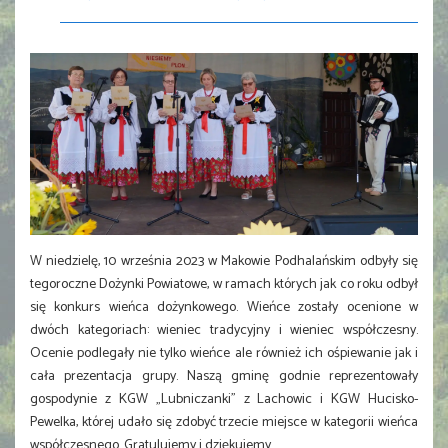
W niedzielę, 10 września 2023 w Makowie Podhalańskim odbyły się
tegoroczne Dożynki Powiatowe, w ramach których jak co roku odbył
się konkurs wieńca dożynkowego. Wieńce zostały ocenione w
dwóch kategoriach: wieniec tradycyjny i wieniec współczesny.
Ocenie podlegały nie tylko wieńce ale również ich ośpiewanie jak i
cała prezentacja grupy. Naszą gminę godnie reprezentowały
gospodynie z KGW „Lubniczanki” z Lachowic i KGW Hucisko-
Pewelka, której udało się zdobyć trzecie miejsce w kategorii wieńca
współczesnego. Gratulujemy i dziękujemy.