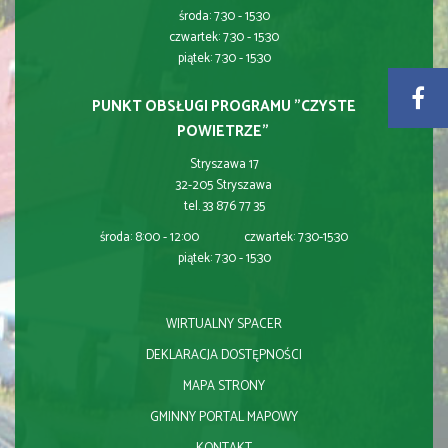
środa: 7:30 - 15:30
czwartek: 7:30 - 15:30
piątek: 7:30 - 15:30
PUNKT OBSŁUGI PROGRAMU "CZYSTE
POWIETRZE"
Stryszawa 17
32-205 Stryszawa
tel. 33 876 77 35
środa: 8:00 - 12:00 czwartek: 7:30-15:30
piątek: 7:30 - 15:30
WIRTUALNY SPACER
DEKLARACJA DOSTĘPNOŚCI
MAPA STRONY
GMINNY PORTAL MAPOWY