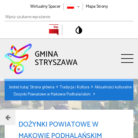
Wirtualny Spacer
Mapa Strony
Wpisz
szukane
wyrażenie
GMINA
STRYSZAWA
Jesteś tutaj:
Strona główna
Tradycja i Kultura
Aktualności kulturalne
Dożynki Powiatowe w Makowie Podhalańskim
DOŻYNKI POWIATOWE W
MAKOWIE PODHALAŃSKIM