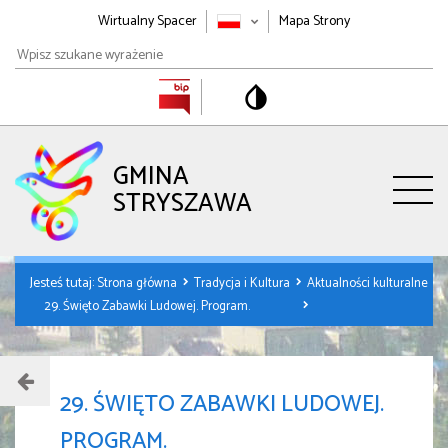
Wirtualny Spacer
Mapa Strony
Wpisz
szukane
wyrażenie
GMINA
STRYSZAWA
Jesteś tutaj:
Strona główna
Tradycja i Kultura
Aktualności kulturalne
29. Święto Zabawki Ludowej. Program.
29. ŚWIĘTO ZABAWKI LUDOWEJ.
PROGRAM.