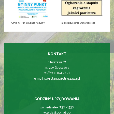
Gminny Punkt Konsultacyjny
Jakość powietrza w małopolsce
KONTAKT
Stryszawa 17
34-205 Stryszawa
tel/fax 33 874 72 72
sekretariat@stryszawa.pl
e-mail:
GODZINY URZĘDOWANIA
poniedziałek: 7:30 - 15:30
wtorek: 8:00 - 16:00