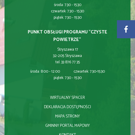
środa: 7:30 - 15:30
czwartek: 7:30 - 15:30
piątek: 7:30 - 15:30
PUNKT OBSŁUGI PROGRAMU "CZYSTE
POWIETRZE"
Stryszawa 17
32-205 Stryszawa
tel. 33 876 77 35
środa: 8:00 - 12:00 czwartek: 7:30-15:30
piątek: 7:30 - 15:30
WIRTUALNY SPACER
DEKLARACJA DOSTĘPNOŚCI
MAPA STRONY
GMINNY PORTAL MAPOWY