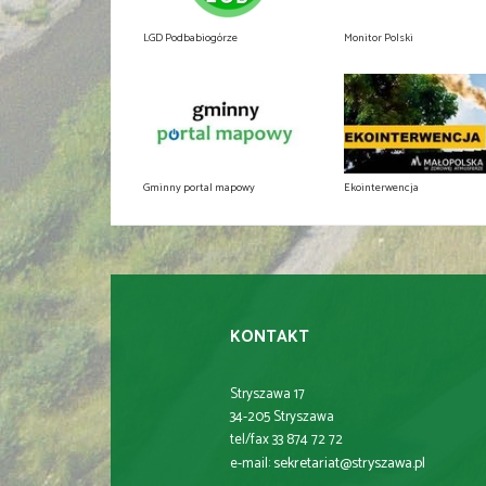
LGD Podbabiogórze
Monitor Polski
Gminny portal mapowy
Ekointerwencja
KONTAKT
Stryszawa 17
34-205 Stryszawa
tel/fax 33 874 72 72
sekretariat@stryszawa.pl
e-mail: