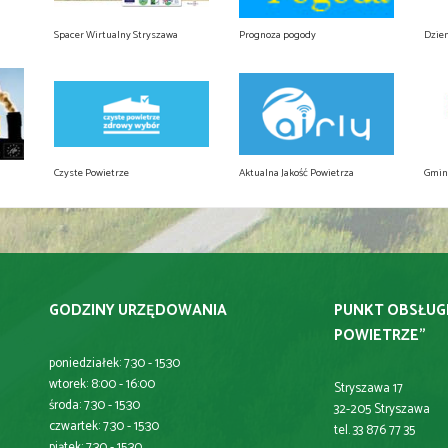
Spacer Wirtualny Stryszawa
Prognoza pogody
Dzie
Czyste Powietrze
Aktualna Jakość Powietrza
Gmin
GODZINY URZĘDOWANIA
PUNKT OBSŁUG
POWIETRZE"
poniedziałek: 7:30 - 15:30
wtorek: 8:00 - 16:00
Stryszawa 17
środa: 7:30 - 15:30
32-205 Stryszawa
czwartek: 7:30 - 15:30
tel. 33 876 77 35
piątek: 7:30 - 15:30