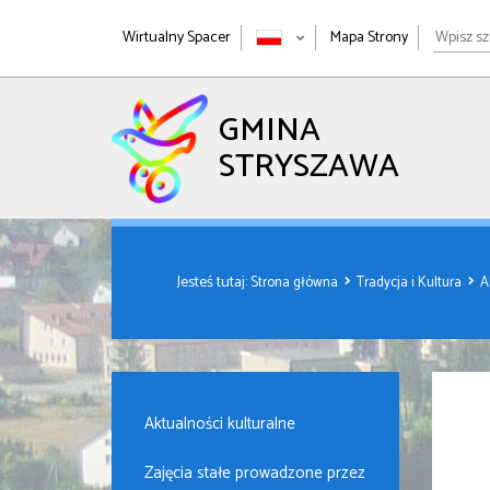
Wpisz
Wirtualny Spacer
Mapa Strony
szukan
wyrażen
GMINA
STRYSZAWA
Jesteś tutaj:
Strona główna
Tradycja i Kultura
A
Aktualności kulturalne
Zajęcia stałe prowadzone przez