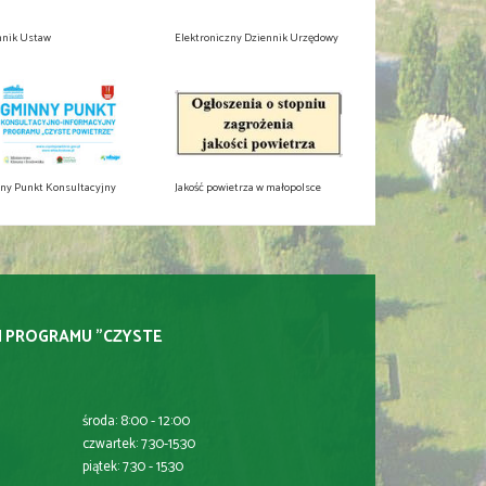
nnik Ustaw
Elektroniczny Dziennik Urzędowy
ny Punkt Konsultacyjny
Jakość powietrza w małopolsce
I PROGRAMU "CZYSTE
środa: 8:00 - 12:00
czwartek: 7:30-15:30
piątek: 7:30 - 15:30