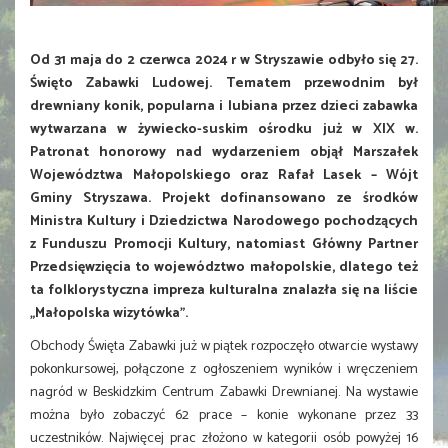
Od 31 maja do 2 czerwca 2024 r w Stryszawie odbyło się 27.
Święto Zabawki Ludowej. Tematem przewodnim był
drewniany konik, popularna i lubiana przez dzieci zabawka
wytwarzana w żywiecko-suskim ośrodku już w XIX w.
Patronat honorowy nad wydarzeniem objął Marszałek
Województwa Małopolskiego oraz Rafał Lasek – Wójt
Gminy Stryszawa. Projekt dofinansowano ze środków
Ministra Kultury i Dziedzictwa Narodowego pochodzących
z Funduszu Promocji Kultury, natomiast Główny Partner
Przedsięwzięcia to województwo małopolskie, dlatego też
ta folklorystyczna impreza kulturalna znalazła się na liście
„Małopolska wizytówka”.
Obchody Święta Zabawki już w piątek rozpoczęło otwarcie wystawy
pokonkursowej, połączone z ogłoszeniem wyników i wręczeniem
nagród w Beskidzkim Centrum Zabawki Drewnianej. Na wystawie
można było zobaczyć 62 prace – konie wykonane przez 33
uczestników. Najwięcej prac złożono w kategorii osób powyżej 16