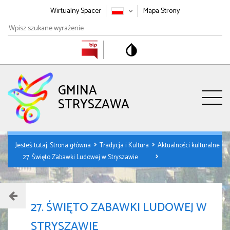
Wirtualny Spacer
Mapa Strony
Wpisz
szukane
wyrażenie
GMINA
STRYSZAWA
Jesteś tutaj:
Strona główna
Tradycja i Kultura
Aktualności kulturalne
27. Święto Zabawki Ludowej w Stryszawie
27. ŚWIĘTO ZABAWKI LUDOWEJ W
STRYSZAWIE