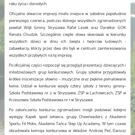
roku życia i dorosłych.
Oficjalne otwarcie imprezy miało miejsce w sobotnie popołudnie
pierwszego czerwca, podczas którego wszystkich zgromadzonych
powitał Wójt Gminy Stryszawa Rafał Lasek oraz Dyrektor GOK
Renata Chudzik. Szczególnie ciepłe słowa skierowali w kierunku
wszystkich dzieci w dniu ich święta i twórców ludowych -
zabawkarzy, którzy przez dwa dni byli w centrum zainteresowania
wszystkich przybyłych na tę imprezę.
Po oficjalnej części rozpoczął się przegląd prezentacji dziecięcych i
młodzieżowych grup konkursowych. Grupy szkolne przygotowały
krótkie inscenizacje słowno – muzyczne oraz pięknie pomalowane
konie. Udział w konkursie wzięły cztery szkoły z terenu gminy–
Szkoła Podstawowa nr 2 w Stryszawie, ZSP w Lachowicach, ZSP w
Krzeszowie, Szkoła Podstawowa nr 1 w Stryszawie.
Po zakończeniu konkursu zgromadzeni mogli podziwiać kolejno
występy: Kapeli spod Jałowca, grupy Cheerleaders z Akademii
Sportu Fit Motiv, Akademii Tańca Step Up Academy. W tym czasie
obradowała komisja konkursowa w składzie: Andrzej Peć, Dariusz