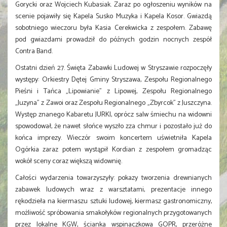
Gorycki oraz Wojciech Kubasiak. Zaraz po ogłoszeniu wyników na
scenie pojawiły się Kapela Susko Muzyka i Kapela Kosor. Gwiazdą
sobotniego wieczoru była Kasia Cerekwicka z zespołem. Zabawę
pod gwiazdami prowadził do późnych godzin nocnych zespół
Contra Band.
Ostatni dzień 27. Święta Zabawki Ludowej w Stryszawie rozpoczęły
występy: Orkiestry Dętej Gminy Stryszawa, Zespołu Regionalnego
Pieśni i Tańca „Lipowianie” z Lipowej, Zespołu Regionalnego
„Juzyna” z Zawoi oraz Zespołu Regionalnego „Zbyrcok” z Juszczyna.
Występ znanego Kabaretu JURKI, oprócz salw śmiechu na widowni
spowodował, że nawet słońce wyszło zza chmur i pozostało już do
końca imprezy. Wieczór swoim koncertem uświetniła Kapela
Ogórkia zaraz potem wystąpił Kordian z zespołem gromadząc
wokół sceny coraz większą widownię.
Całości wydarzenia towarzyszyły: pokazy tworzenia drewnianych
zabawek ludowych wraz z warsztatami, prezentacje innego
rękodzieła na kiermaszu sztuki ludowej, kiermasz gastronomiczny,
możliwość spróbowania smakołyków regionalnych przygotowanych
przez lokalne KGW, ścianka wspinaczkowa GOPR, przeróżne