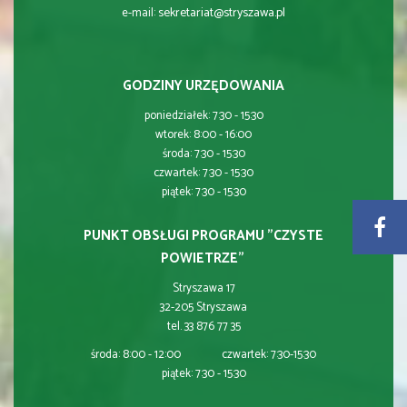
sekretariat@stryszawa.pl
e-mail:
GODZINY URZĘDOWANIA
poniedziałek: 7:30 - 15:30
wtorek: 8:00 - 16:00
środa: 7:30 - 15:30
czwartek: 7:30 - 15:30
piątek: 7:30 - 15:30
PUNKT OBSŁUGI PROGRAMU "CZYSTE
POWIETRZE"
Stryszawa 17
32-205 Stryszawa
tel. 33 876 77 35
środa: 8:00 - 12:00 czwartek: 7:30-15:30
piątek: 7:30 - 15:30