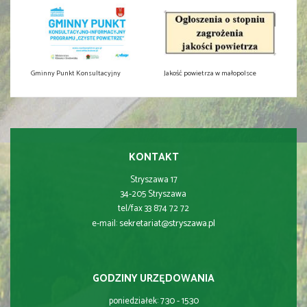
Gminny Punkt Konsultacyjny
Jakość powietrza w małopolsce
KONTAKT
Stryszawa 17
34-205 Stryszawa
tel/fax 33 874 72 72
sekretariat@stryszawa.pl
e-mail:
GODZINY URZĘDOWANIA
poniedziałek: 7:30 - 15:30