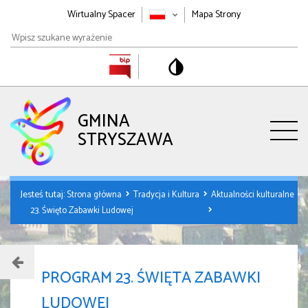
Wirtualny Spacer
Mapa Strony
Wpisz
szukane
wyrażenie
GMINA
STRYSZAWA
Jesteś tutaj:
Strona główna
Tradycja i Kultura
Aktualności kulturalne
23. Święto Zabawki Ludowej
PROGRAM 23. ŚWIĘTA ZABAWKI
LUDOWEJ