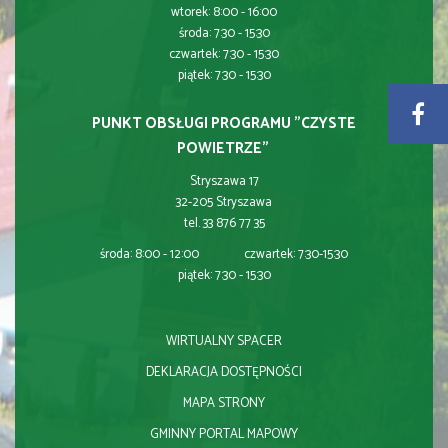
wtorek: 8:00 - 16:00
środa: 7:30 - 15:30
czwartek: 7:30 - 15:30
piątek: 7:30 - 15:30
PUNKT OBSŁUGI PROGRAMU "CZYSTE
POWIETRZE"
Stryszawa 17
32-205 Stryszawa
tel. 33 876 77 35
środa: 8:00 - 12:00 czwartek: 7:30-15:30
piątek: 7:30 - 15:30
WIRTUALNY SPACER
DEKLARACJA DOSTĘPNOŚCI
MAPA STRONY
GMINNY PORTAL MAPOWY