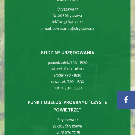
Stryszawa 17
34-205 Stryszawa
tel/fax 33 874 72 72
sekretariat@stryszawa.pl
e-mail:
GODZINY URZĘDOWANIA
poniedziałek: 7:30 - 15:30
wtorek: 8:00 - 16:00
środa: 7:30 - 15:30
czwartek: 7:30 - 15:30
piątek: 7:30 - 15:30
PUNKT OBSŁUGI PROGRAMU "CZYSTE
POWIETRZE"
Stryszawa 17
32-205 Stryszawa
tel. 33 876 77 35